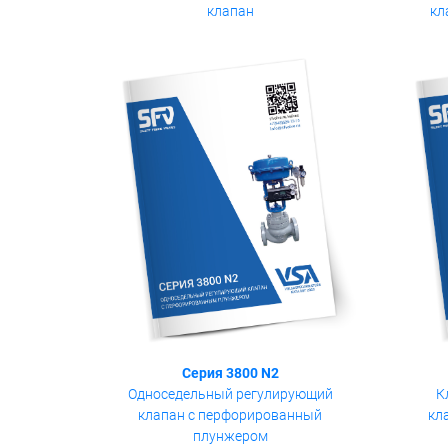
клапан
кл
Серия 3800 N2
Односедельный регулирующий
К
клапан с перфорированный
кл
плунжером