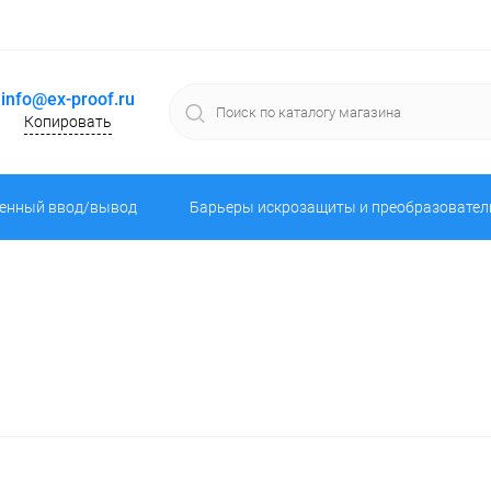
info@ex-proof.ru
Копировать
енный ввод/вывод
Барьеры искрозащиты и преобразовател