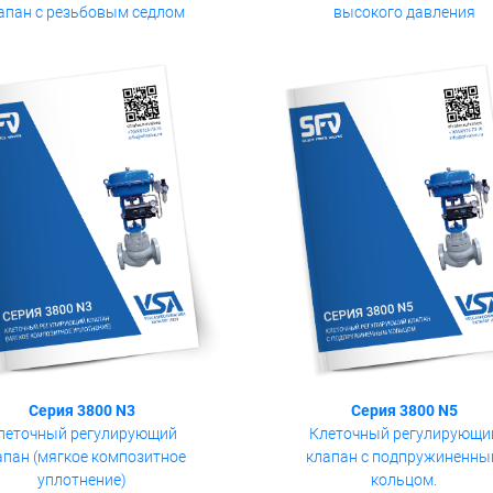
высокого давления
апан с резьбовым седлом
Серия 3800 N3
Серия 3800 N5
леточный регулирующий
Клеточный регулирующи
апан (мягкое композитное
клапан с подпружиненн
уплотнение)
кольцом.