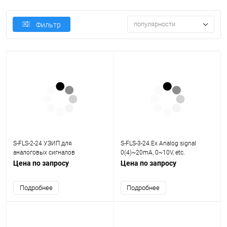
популярности
Фильтр
S-FLS-2-24 УЗИП для
S-FLS-3-24.Ex Analog signal
аналоговых сигналов
0(4)~20mA, 0~10V, etc.
0(4)~20mA, 0~10V
Цена по запросу
Цена по запросу
Подробнее
Подробнее