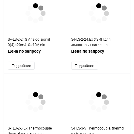
S-FLS-2-24G Analog signal
S-FLS-2-24.Ex УЗИП для
0(4)~20mA, 0~10V, etc.
аналоговых сигналов
0(4)~20mA, 0~10V
Цена по запросу
Цена по запросу
Подробнее
Подробнее
S-FLS-2-5.Ex Thermocouple,
S-FLS-3-5 Thermocouple, thermal
thermal resistance, etc.
resistance, etc.