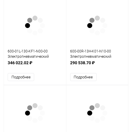
600-01L-130-KF1-N00-00
600-00R-13H-K01-N10-00
Электропневматический
Электропневматический
позиционер серия 600
позиционер серия 600
346 022.02 ₽
290 538.70 ₽
Подробнее
Подробнее