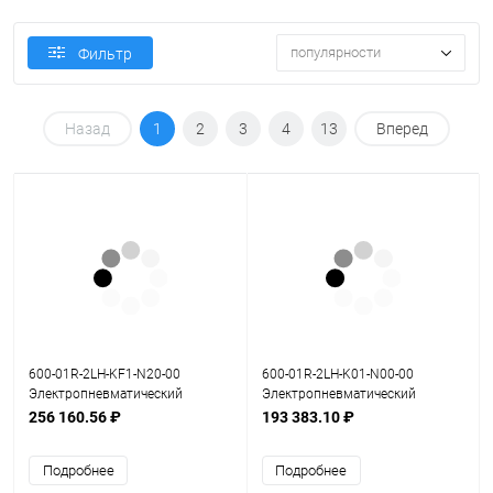
популярности
Фильтр
Назад
1
2
3
4
13
Вперед
600-01R-2LH-KF1-N20-00
600-01R-2LH-K01-N00-00
Электропневматический
Электропневматический
позиционер серия 600
позиционер серия 600
256 160.56 ₽
193 383.10 ₽
Подробнее
Подробнее