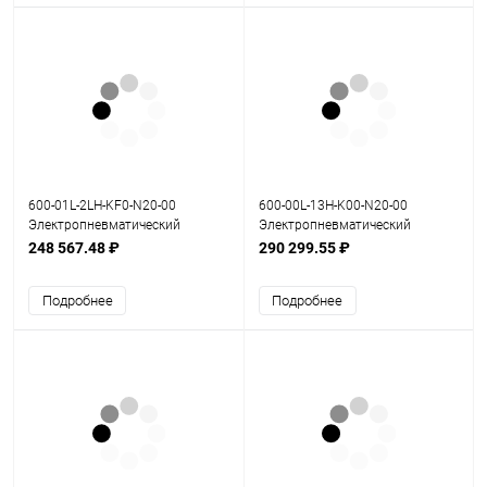
600-01L-2LH-KF0-N20-00
600-00L-13H-K00-N20-00
Электропневматический
Электропневматический
позиционер серия 600
позиционер серия 600
248 567.48 ₽
290 299.55 ₽
Подробнее
Подробнее