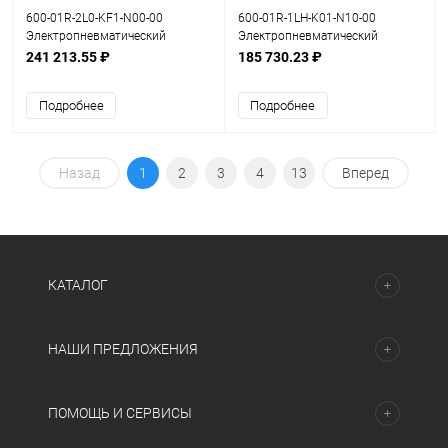
600-01R-2L0-KF1-N00-00
600-01R-1LH-K01-N10-00
Электропневматический
Электропневматический
позиционер серия 600
позиционер серия 600
241 213.55 ₽
185 730.23 ₽
Подробнее
Подробнее
Назад
1
2
3
4
13
Вперед
КАТАЛОГ
НАШИ ПРЕДЛОЖЕНИЯ
ПОМОЩЬ И СЕРВИСЫ