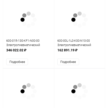
600-01R-130-KF1-N00-00
600-00L-1L0-K00-N10-00
Электропневматический
Электропневматический
позиционер серия 600
позиционер серия 600
346 022.02 ₽
162 891.19 ₽
Подробнее
Подробнее