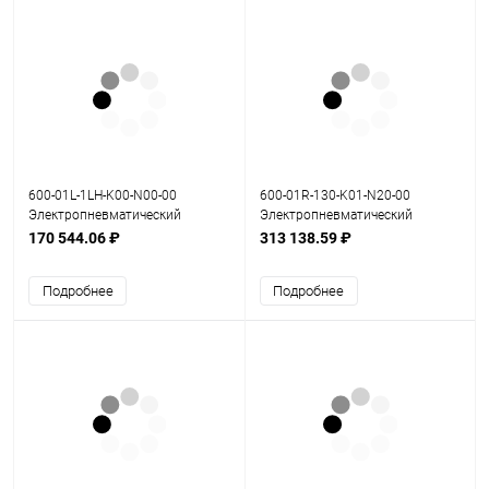
600-01L-1LH-K00-N00-00
600-01R-130-K01-N20-00
Электропневматический
Электропневматический
позиционер серия 600
позиционер серия 600
170 544.06 ₽
313 138.59 ₽
Подробнее
Подробнее