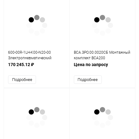
600-00R-1LH-K00-N20-00
ВСА.ЗРО.00.0020СБ Монтажный
Электропневматический
комплект ВСА200
позиционер серия 600
170 245.12 ₽
Цена по запросу
Подробнее
Подробнее