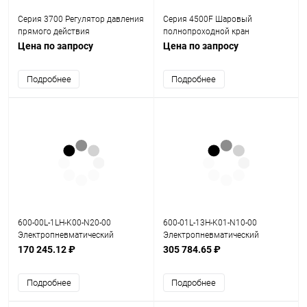
Cерия 3700 Регулятор давления
Cерия 4500F Шаровый
прямого действия
полнопроходной кран
(футерованный)
Цена по запросу
Цена по запросу
Подробнее
Подробнее
600-00L-1LH-K00-N20-00
600-01L-13H-K01-N10-00
Электропневматический
Электропневматический
позиционер серия 600
позиционер серия 600
170 245.12 ₽
305 784.65 ₽
Подробнее
Подробнее