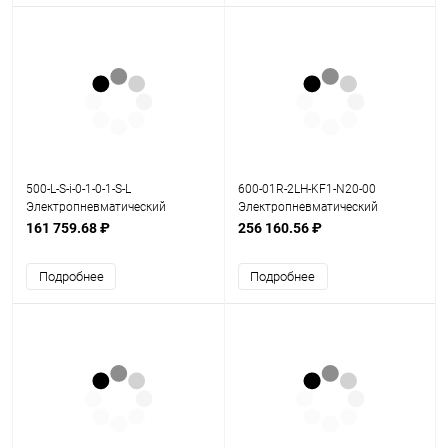
500-L-S-i-0-1-0-1-S-L
600-01R-2LH-KF1-N20-00
Электропневматический
Электропневматический
позиционер серия 500
позиционер серия 600
161 759.68 ₽
256 160.56 ₽
Подробнее
Подробнее