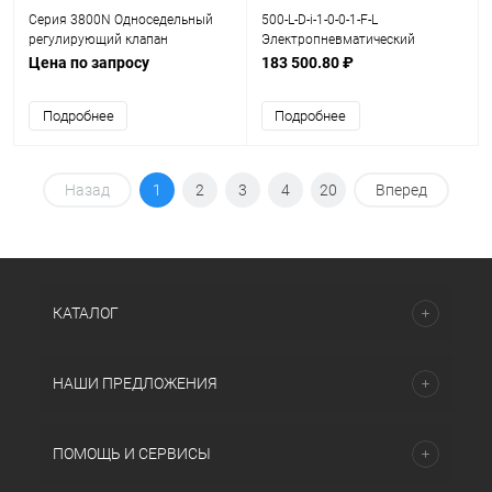
Серия 3800N Односедельный
500-L-D-i-1-0-0-1-F-L
регулирующий клапан
Электропневматический
позиционер серия 500
Цена по запросу
183 500.80 ₽
Подробнее
Подробнее
Назад
1
2
3
4
20
Вперед
КАТАЛОГ
НАШИ ПРЕДЛОЖЕНИЯ
ПОМОЩЬ И СЕРВИСЫ