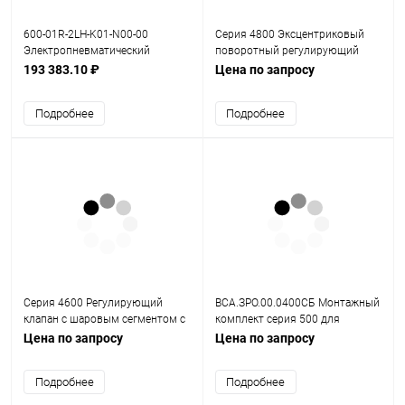
600-01R-2LH-K01-N00-00
Серия 4800 Эксцентриковый
Электропневматический
поворотный регулирующий
позиционер серия 600
клапан
193 383.10 ₽
Цена по запросу
Подробнее
Подробнее
Серия 4600 Регулирующий
ВСА.ЗРО.00.0400СБ Монтажный
клапан с шаровым сегментом с
комплект серия 500 для
V-образным вырезом
поворотного привод Namur
Цена по запросу
Цена по запросу
Подробнее
Подробнее