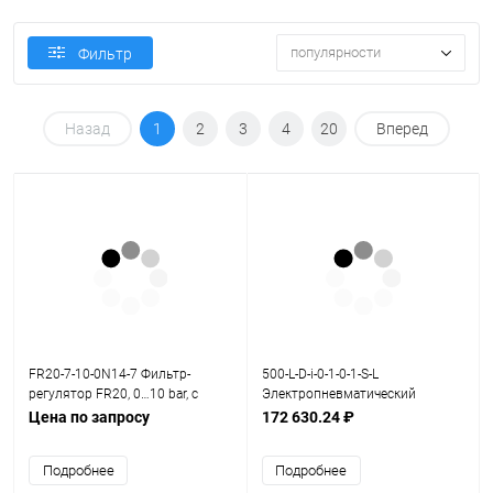
популярности
Фильтр
Назад
1
2
3
4
20
Вперед
FR20-7-10-0N14-7 Фильтр-
500-L-D-i-0-1-0-1-S-L
регулятор FR20, 0…10 bar, с
Электропневматический
манометром
позиционер серия 500
Цена по запросу
172 630.24 ₽
Подробнее
Подробнее