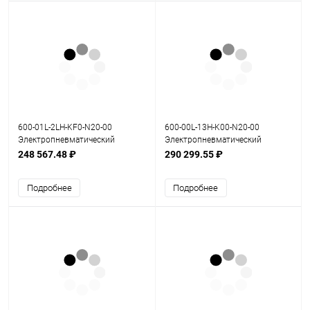
600-01L-2LH-KF0-N20-00
600-00L-13H-K00-N20-00
Электропневматический
Электропневматический
позиционер серия 600
позиционер серия 600
248 567.48 ₽
290 299.55 ₽
Подробнее
Подробнее