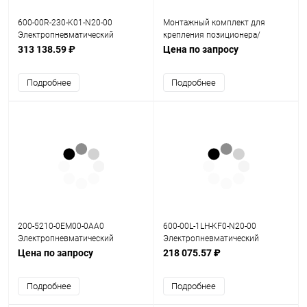
600-00R-230-K01-N20-00
Монтажный комплект для
Электропневматический
крепления позиционера/
позиционер серия 600
привода на клапан
313 138.59 ₽
Цена по запросу
Подробнее
Подробнее
200-5210-0EM00-0AA0
600-00L-1LH-KF0-N20-00
Электропневматический
Электропневматический
позиционер SFV-200
позиционер серия 600
Цена по запросу
218 075.57 ₽
Подробнее
Подробнее