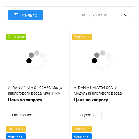
популярности
Фильтр
В наличии
Под заказ
ALDAN A1-M-AI04-00H2C Модуль
ALDAN A1-M-AT04-00A1A
аналогового ввода AI04H 4хAI
Модуль аналогового ввода
HART, 0,2%, общая Г/И
сигналов
Цена по запросу
Цена по запросу
термопреобразователей и
термопар AT04RT 4хAI
Подробнее
Подробнее
Под заказ
Под заказ
Новинка
Новинка