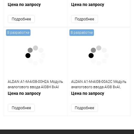
8хAI, 0,1%, общая Г/И
0,1%, общая Г/И
Цена по запросу
Цена по запросу
Подробнее
Подробнее
В разработке
В разработке
ALDAN A1-M-AI08-00H2A Модуль
ALDAN A1-M-AI08-00A2C Модуль
аналогового ввода AI08H 8хAI
аналогового ввода AI08 8хAI,
HART, 0,1%, общая Г/И
0,2%, общая Г/И
Цена по запросу
Цена по запросу
Подробнее
Подробнее