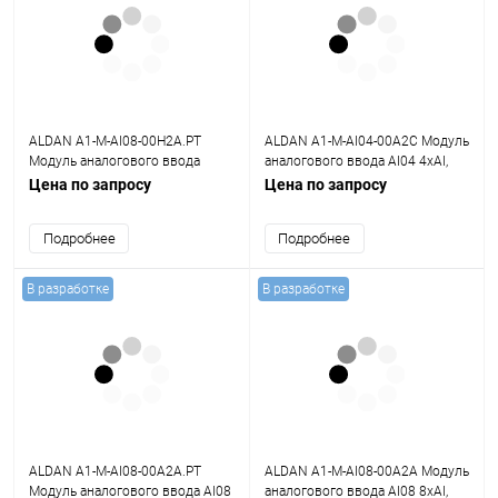
ALDAN A1-M-AI08-00H2A.PT
ALDAN A1-M-AI04-00A2C Модуль
Модуль аналогового ввода
аналогового ввода AI04 4хAI,
AI08H 8хAI HART, 0,1%, общая Г/
0,2%, общая Г/И
Цена по запросу
Цена по запросу
И
Подробнее
Подробнее
В разработке
В разработке
ALDAN A1-M-AI08-00A2A.PT
ALDAN A1-M-AI08-00A2A Модуль
Модуль аналогового ввода AI08
аналогового ввода AI08 8хAI,