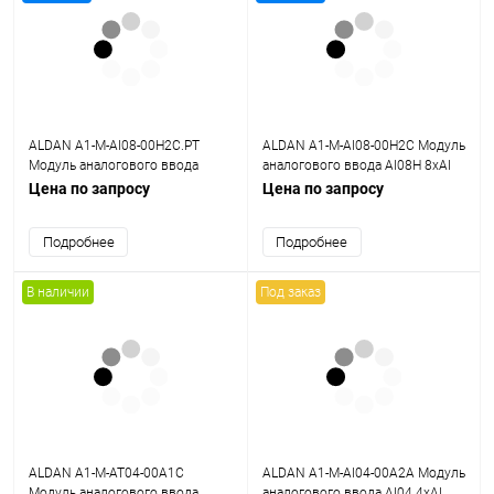
ALDAN A1-M-AI08-00H2C.PT
ALDAN A1-M-AI08-00H2C Модуль
Модуль аналогового ввода
аналогового ввода AI08H 8хAI
AI08H 8хAI HART, 0,2%, общая Г/
HART, 0,2%, общая Г/И
Цена по запросу
Цена по запросу
И
Подробнее
Подробнее
В наличии
Под заказ
ALDAN A1-M-AT04-00A1C
ALDAN A1-M-AI04-00A2A Модуль
Модуль аналогового ввода
аналогового ввода AI04 4хAI,