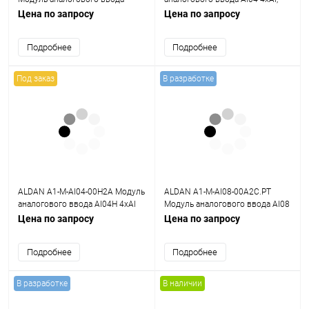
сигналов
0,1%, общая Г/И
Цена по запросу
Цена по запросу
термопреобразователей и
термопар AT04RT 4хAI
Подробнее
Подробнее
Под заказ
В разработке
ALDAN A1-M-AI04-00H2A Модуль
ALDAN A1-M-AI08-00A2C.PT
аналогового ввода AI04H 4хAI
Модуль аналогового ввода AI08
HART, 0,1%, общая Г/И
8хAI, 0,2%, общая Г/И
Цена по запросу
Цена по запросу
Подробнее
Подробнее
В разработке
В наличии