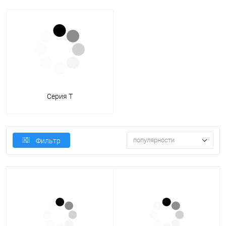
Серия T
популярности
Фильтр