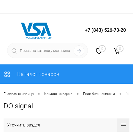
+7 (843) 526-73-20
Вход
Регистрация
0
0
Каталог товаров
•
•
•
Главная страница
Каталог товаров
Реле безопасности
DO s
DO signal
Уточнить раздел