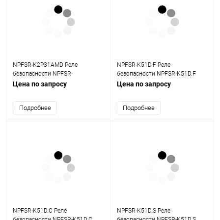
NPFSR-K2P31AMD Реле
NPFSR-K51D.F Реле
безопасности NPFSR-
безопасности NPFSR-K51D.F
K2P31AMDхDO, 3NO+1NC, 24В
1хDO, 1NO+1NC, 24В DC, SIL3
Цена по запросу
Цена по запросу
DC, SIL3
Подробнее
Подробнее
NPFSR-K51D.C Реле
NPFSR-K51D.S Реле
безопасности NPFSR-K51D.C
безопасности NPFSR-K51D.S