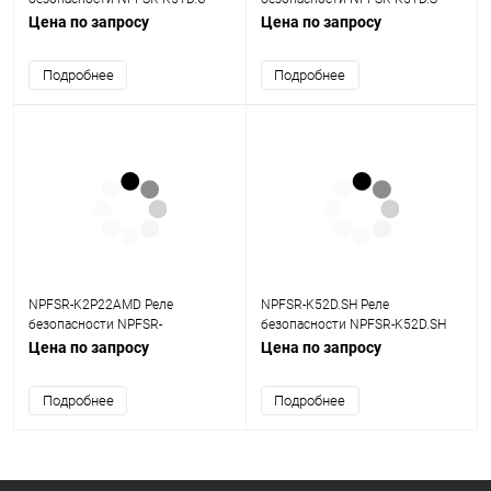
1хDO, 1NC, 24В DC, SIL3
1хDO, 1NC, 24В DC, SIL3
Цена по запросу
Цена по запросу
Подробнее
Подробнее
NPFSR-K2P22AMD Реле
NPFSR-K52D.SH Реле
безопасности NPFSR-
безопасности NPFSR-K52D.SH
K2P22AMDхDO, 2NO+2NC, 24В
2хDO, 2NO, 24В DC, SIL3
Цена по запросу
Цена по запросу
DC, SIL3
Подробнее
Подробнее