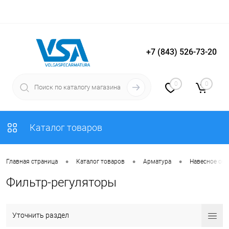
+7 (843) 526-73-20
Вход
Регистрация
0
0
Каталог товаров
•
•
•
Главная страница
Каталог товаров
Арматура
Навесное об
Фильтр-регуляторы
Уточнить раздел