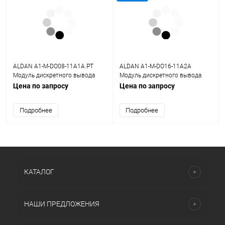
ALDAN A1-M-DO08-11A1A.PT
ALDAN A1-M-DO16-11A2A
Модуль дискретного вывода
Модуль дискретного вывода
DO08D 8x=24В, 0,5А 8хDO
DO16D 16x=24В, 0,5А 16хDO
Цена по запросу
Цена по запросу
Подробнее
Подробнее
КАТАЛОГ
НАШИ ПРЕДЛОЖЕНИЯ