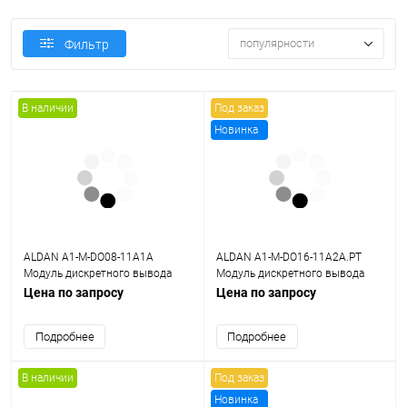
популярности
Фильтр
В наличии
Под заказ
Новинка
ALDAN A1-M-DO08-11A1A
ALDAN A1-M-DO16-11A2A.PT
Модуль дискретного вывода
Модуль дискретного вывода
DO08D 8x=24В, 0,5А 8хDO
DO16D 16x=24В, 0,5А 16хDO
Цена по запросу
Цена по запросу
Подробнее
Подробнее
В наличии
Под заказ
Новинка