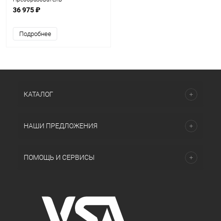
измерительный BIS-GLB-
36 975 ₽
HMD111D 2хAO (4...20 мА), HART
Подробнее
КАТАЛОГ
НАШИ ПРЕДЛОЖЕНИЯ
ПОМОЩЬ И СЕРВИСЫ