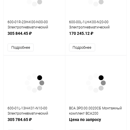
600-01R-23H-K00-N00-00
600-00L-1LH-K00-N20-00
Электропневматический
Электропневматический
позиционер серия 600
позиционер серия 600
305 844.45 ₽
170 245.12 ₽
Подробнее
Подробнее
600-01L-13H-K01-N10-00
ВСА.ЗРО.00.0020СБ Монтажный
Электропневматический
комплект ВСА200
позиционер серия 600
305 784.65 ₽
Цена по запросу