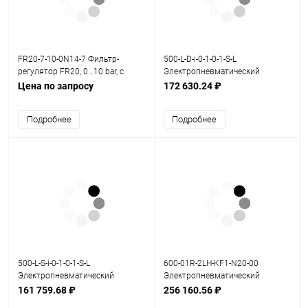
FR20-7-10-0N14-7 Фильтр-
500-L-D-i-0-1-0-1-S-L
регулятор FR20, 0…10 bar, с
Электропневматический
манометром
позиционер серия 500
Цена по запросу
172 630.24 ₽
Подробнее
Подробнее
500-L-S-i-0-1-0-1-S-L
600-01R-2LH-KF1-N20-00
Электропневматический
Электропневматический
позиционер серия 500
позиционер серия 600
161 759.68 ₽
256 160.56 ₽