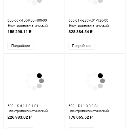
600-00R-1L0-K00-N00-00
600-01R-230-K01-N20-00
Электропневматический
Электропневматический
позиционер серия 600
позиционер серия 600
155 298.11 ₽
328 384.54 ₽
Подробнее
Подробнее
500-L-S-d-1-1-0-1-S-L
500-L-D-i-1-0-0-0-S-L
Электропневматический
Электропневматический
позиционер серия 500
позиционер серия 500
226 983.02 ₽
178 065.52 ₽