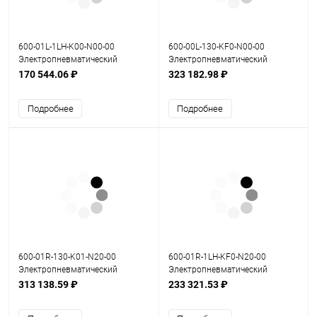
600-01L-1LH-K00-N00-00
600-00L-130-KF0-N00-00
Электропневматический
Электропневматический
позиционер серия 600
позиционер серия 600
170 544.06 ₽
323 182.98 ₽
Подробнее
Подробнее
600-01R-130-K01-N20-00
600-01R-1LH-KF0-N20-00
Электропневматический
Электропневматический
позиционер серия 600
позиционер серия 600
313 138.59 ₽
233 321.53 ₽