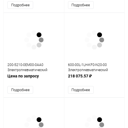
Подробнее
Подробнее
200-5210-0EM00-0AA0
600-00L-1LH-KF0-N20-00
Электропневматический
Электропневматический
позиционер SFV-200
позиционер серия 600
Цена по запросу
218 075.57 ₽
Подробнее
Подробнее