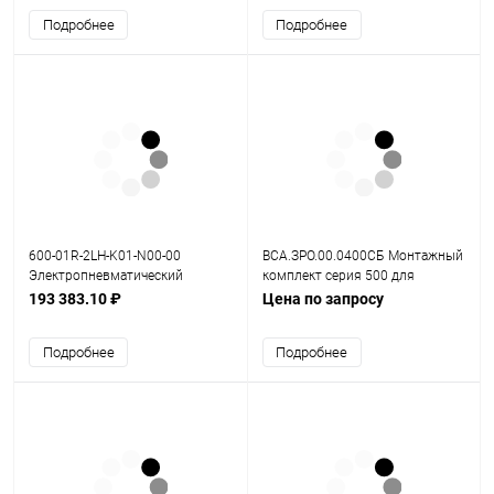
Подробнее
Подробнее
600-01R-2LH-K01-N00-00
ВСА.ЗРО.00.0400СБ Монтажный
Электропневматический
комплект серия 500 для
позиционер серия 600
поворотного привод Namur
193 383.10 ₽
Цена по запросу
Подробнее
Подробнее