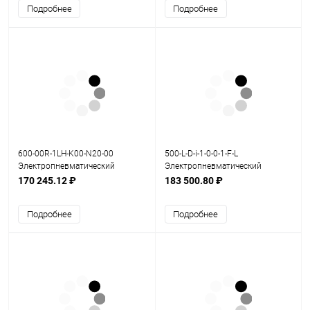
Подробнее
Подробнее
600-00R-1LH-K00-N20-00
500-L-D-i-1-0-0-1-F-L
Электропневматический
Электропневматический
позиционер серия 600
позиционер серия 500
170 245.12 ₽
183 500.80 ₽
Подробнее
Подробнее