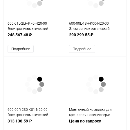
600-01L-2LH-KF0-N20-00
600-00L-13H-K00-N20-00
Электропневматический
Электропневматический
позиционер серия 600
позиционер серия 600
248 567.48 ₽
290 299.55 ₽
Подробнее
Подробнее
600-00R-230-K01-N20-00
Монтажный комплект для
Электропневматический
крепления позиционера/
позиционер серия 600
привода на клапан
313 138.59 ₽
Цена по запросу