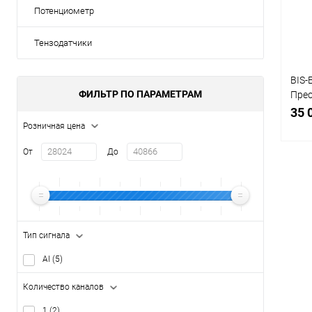
В
Потенциометр
Тензодатчики
BIS
ФИЛЬТР ПО ПАРАМЕТРАМ
Пре
изме
35 
HM41
Розничная цена
От
До
К
клик
Тип сигнала
В
AI
(5)
Количество каналов
1
(2)