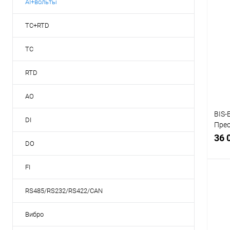
AI+вольты
TC+RTD
TC
RTD
AO
BIS-
DI
Пре
изме
36 
DO
1/2х
FI
RS485/RS232/RS422/CAN
К
Вибро
клик