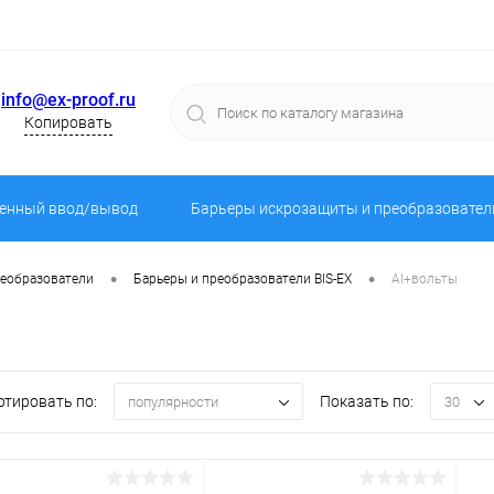
info@ex-proof.ru
Копировать
енный ввод/вывод
Барьеры искрозащиты и преобразовател
•
•
реобразователи
Барьеры и преобразователи BIS-EX
AI+вольты
ртировать по:
Показать по:
популярности
30