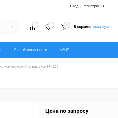
Вход
Регистрация
0
0
0
В корзине
пока пусто
и
Реле безопасности
УЗИП
ропневматический позиционер SFV-200
Цена по запросу