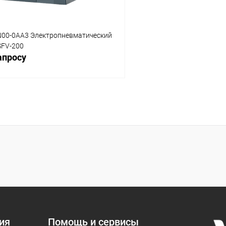
N00-0AA3 Электропневматический
SFV-200
апросу
Запросить цену
 клик
Сравнение
ое
Под заказ
ия
Помощь и сервисы