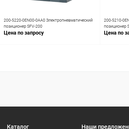
200-5220-0EN00-0AA0 Электропневматический
200-5210-0E
позиционер SFV-200
позиционер 
Цена по запросу
Цена по з
Запросить цену
Купить в 1 клик
Сравнение
Купить в 1
В избранное
Под заказ
В избранн
Каталог
Наши предложен