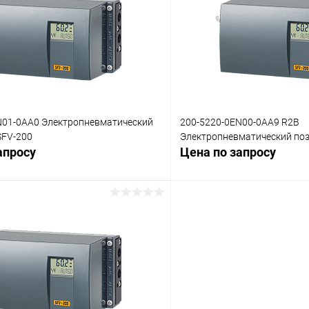
 клик
Сравнение
Купить в 1 клик
ое
Под заказ
В избранное
N01-0AA0 Электропневматический
200-5220-0EN00-0AA9 R2B
SFV-200
Электропневматический поз
апросу
Цена по запросу
Запросить цену
Запросит
 клик
Сравнение
Купить в 1 клик
ое
Под заказ
В избранное