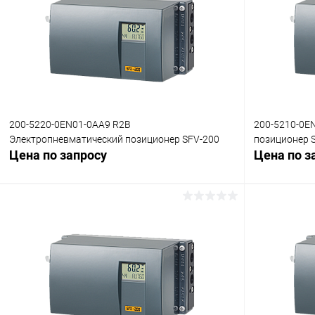
Купить в 1 клик
Сравнение
Купить в 1
В избранное
Под заказ
В избранн
200-5220-0EN01-0AA9 R2B
200-5210-0E
Электропневматический позиционер SFV-200
позиционер 
Цена по запросу
Цена по з
Запросить цену
Купить в 1 клик
Сравнение
Купить в 1
В избранное
Под заказ
В избранн