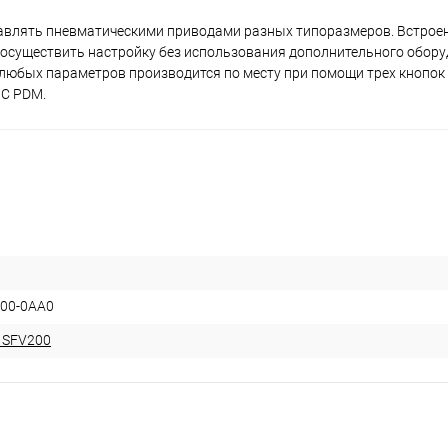
равлять пневматическими приводами разных типоразмеров. Встро
е осуществить настройку без использования дополнительного обору
любых параметров производится по месту при помощи трех кнопок
IC PDM.
M00-0AA0
 SFV200