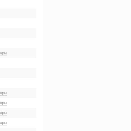
вары
вары
вары
вары
вары