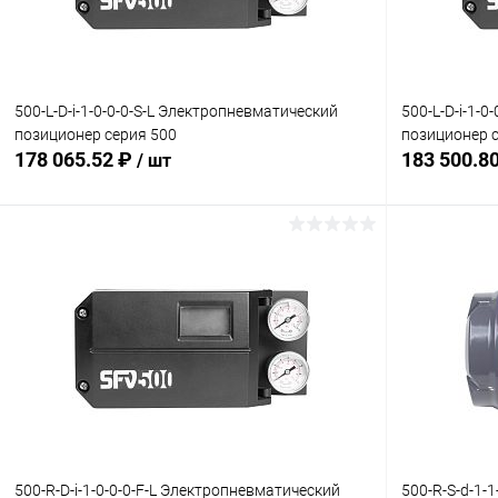
Комплектация:
Комплектация
без доп. опций
без доп. опц
500-L-D-i-1-0-0-0-S-L Электропневматический
500-L-D-i-1-
позиционер серия 500
позиционер 
178 065.52 ₽
183 500.8
/ шт
В корзину
Купить в 1 клик
Сравнение
Купить в 1
В избранное
Под заказ
В избранн
Комплектация:
Комплектация
без доп. опций
без доп. опц
500-R-D-i-1-0-0-0-F-L Электропневматический
500-R-S-d-1-