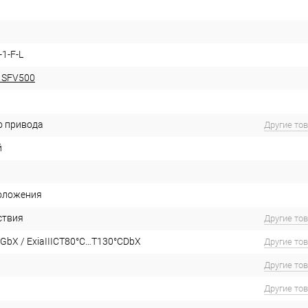
-1-F-L
 SFV500
о привода
Другие то
й
оложения
ствия
Другие то
GbX / ExiaIIICT80°C…T130°CDbX
Другие то
Другие то
Другие то