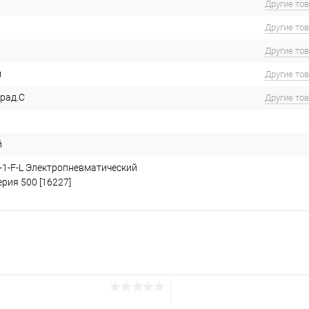
Другие то
Другие то
Другие то
м
Другие то
град.С
Другие то
й
-0-1-F-L Электропневматический
рия 500 [16227]