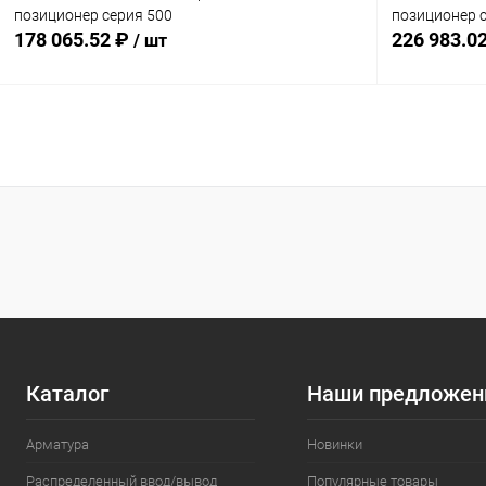
позиционер серия 500
позиционер 
178 065.52 ₽
226 983.0
/ шт
В корзину
Купить в 1 клик
Сравнение
Купить в 1
В избранное
Под заказ
В избранн
Комплектация:
Комплектация
без доп. опций
без доп. опц
Каталог
Наши предложен
Арматура
Новинки
Распределенный ввод/вывод
Популярные товары