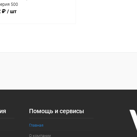
серия 500
2 ₽
/ шт
В корзину
 клик
Сравнение
ое
Под заказ
:
ий
ия
Помощь и сервисы
Главная
О компании