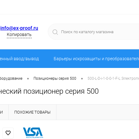
info@ex-proof.ru
Копировать
енный ввод/вывод
Барьеры искрозащиты и преобразовател
•
•
оборудование
Позиционеры серия 500
500-L-D-i-1-0-0-1-F-L Элект
ический позиционер серия 500
КИ
ПОХОЖИЕ ТОВАРЫ