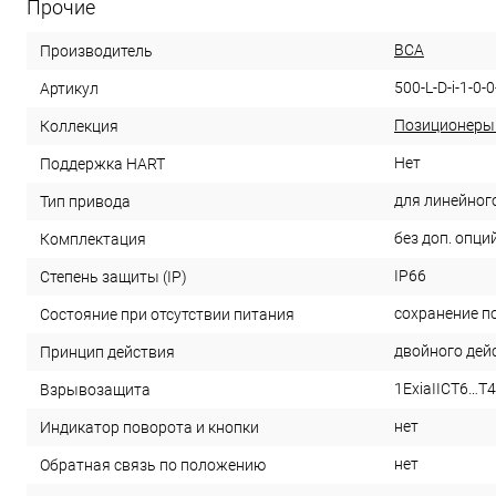
Прочие
ВСА
Производитель
500-L-D-i-1-0-0
Артикул
Позиционеры
Коллекция
Нет
Поддержка HART
для линейног
Тип привода
без доп. опци
Комплектация
IP66
Степень защиты (IP)
сохранение п
Состояние при отсутствии питания
двойного дей
Принцип действия
1ExiaIICT6…T4
Взрывозащита
нет
Индикатор поворота и кнопки
нет
Обратная связь по положению