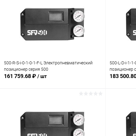
500-R-S-i-0-1-0-1-F-L Электропневматический
500-L-D-i-1-
позиционер серия 500
позиционер 
161 759.68 ₽
183 500.8
/ шт
В корзину
Купить в 1 клик
Сравнение
Купить в 1
В избранное
Под заказ
В избранн