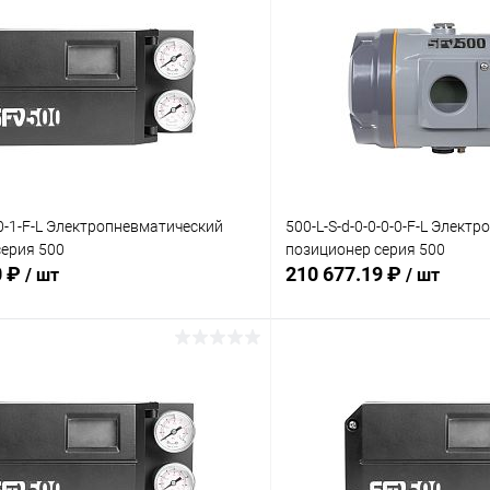
1-0-1-F-L Электропневматический
500-L-S-d-0-0-0-0-F-L Элект
серия 500
позиционер серия 500
0 ₽
210 677.19 ₽
/ шт
/ шт
В корзину
В корз
 клик
Сравнение
Купить в 1 клик
ое
Под заказ
В избранное