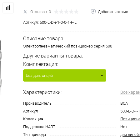
Отзывов: 0
Добавить отзыв
Артикул:
500-L-D-i-1-0-0-1-F-L
Описание товара:
Электропневматический позиционер серия 500
Другие варианты товара:
Комплектация:
без доп. опций
Характеристики:
Все хара
Производитель
ВСА
Артикул
500-L-D-i-1
Коллекция
Позицион
Поддержка HART
Нет
Тип привода
для линей