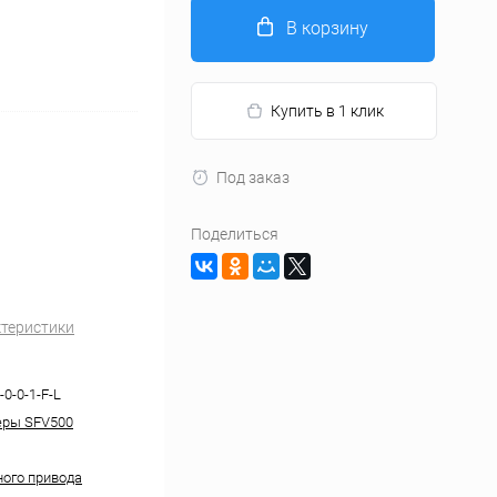
В корзину
Купить в 1 клик
Под заказ
Поделиться
ктеристики
-0-0-1-F-L
еры SFV500
ного привода