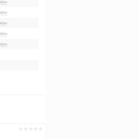
вары
вары
вары
вары
вары