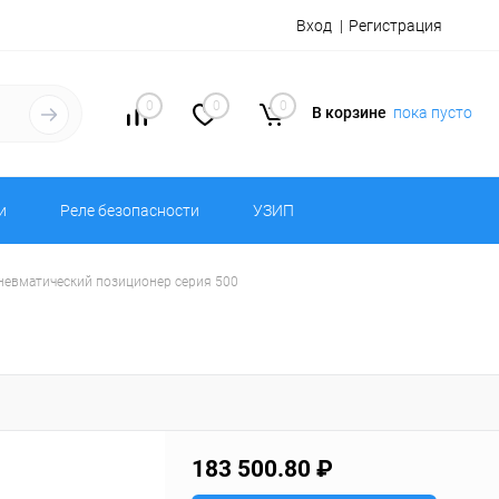
Вход
Регистрация
0
0
0
В корзине
пока пусто
и
Реле безопасности
УЗИП
ропневматический позиционер серия 500
183 500.80 ₽