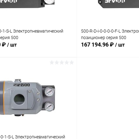
:
Комплектация:
ий
без доп. опций
0-0-1-S-L Электропневматический
500-R-D-i-0-0-0-0-F-L Элект
серия 500
позиционер серия 500
0 ₽
167 194.96 ₽
/ шт
/ шт
В корзину
В корз
 клик
Сравнение
Купить в 1 клик
ое
Под заказ
В избранное
:
Комплектация:
ий
без доп. опций
1-0-1-S-L Электропневматический