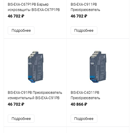
BIS-EXA-C67P1PB Барьер
BIS-EXA-C911PB
искрозащиты BIS-EXA-C67P1PB
Преобразователь
1хFI
измерительный BIS-EXA-C911PB,
46 702 ₽
46 702 ₽
1/2-канальный (0…10 кОм)
Подробнее
Подробнее
BIS-EXA-C91PB Преобразователь
BIS-EXA-C4D11PB
измерительный BIS-EXA-C91PB
Преобразователь
1хAI (0…10 кОм)
измерительный BIS-EXA-
46 702 ₽
40 866 ₽
C4D11PB 2хAI (1…5 В)
Подробнее
Подробнее