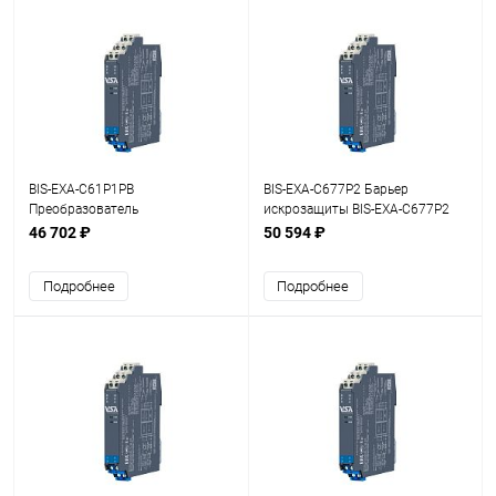
BIS-EXA-C61P1PB
BIS-EXA-C677P2 Барьер
Преобразователь
искрозащиты BIS-EXA-C677P2
измерительный BIS-EXA-
1/2хFI
46 702 ₽
50 594 ₽
C61P1PB 1хFI
Подробнее
Подробнее