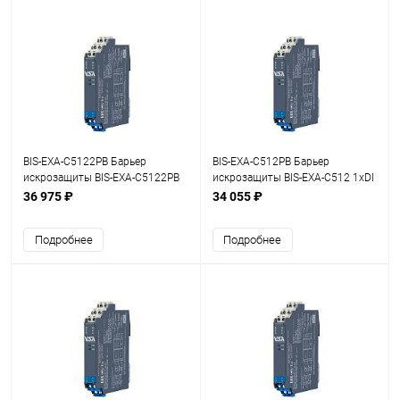
BIS-EXA-C5122PB Барьер
BIS-EXA-C512PB Барьер
искрозащиты BIS-EXA-C5122PB
искрозащиты BIS-EXA-C512 1хDI
1/2хDI (NAMUR, СК (сухой
(NAMUR, СК (сухой контакт))
36 975 ₽
34 055 ₽
контакт))
Подробнее
Подробнее