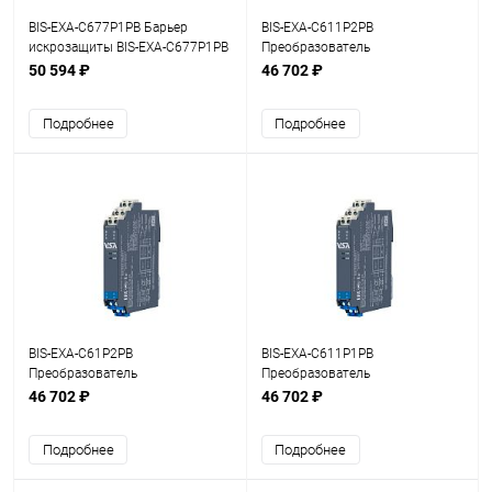
BIS-EXA-C677P1PB Барьер
BIS-EXA-C611P2PB
искрозащиты BIS-EXA-C677P1PB
Преобразователь
1/2хFI
измерительный BIS-EXA-
50 594 ₽
46 702 ₽
C611P2PB 1/2хFI
Подробнее
Подробнее
BIS-EXA-C61P2PB
BIS-EXA-C611P1PB
Преобразователь
Преобразователь
измерительный BIS-EXA-
измерительный BIS-EXA-
46 702 ₽
46 702 ₽
C61P2PB 1хFI
C611P1PB 1/2хFI
Подробнее
Подробнее