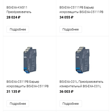
BIS-EXA-KM311
BIS-EXA-C5111PB Барьер
Преобразователь
искрозащиты BIS-EXA-C5111PB
измерительный BIS-EXA-KM311
1/2хDI (NAMUR, СК (сухой
28 024 ₽
34 055 ₽
1/2хAI (4...20 мА), HART, SIL3
контакт))
Подробнее
Подробнее
BIS-EXA-C511PB Барьер
BIS-EXA-C01L Преобразователь
искрозащиты BIS-EXA-C511PB
измерительный BIS-EXA-C01L
1хDI (NAMUR, СК (сухой
1хAI (RTD+TC)
31 135 ₽
36 003 ₽
контакт))
Подробнее
Подробнее