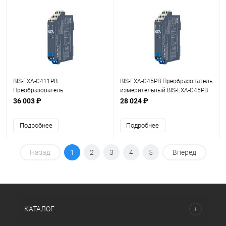
BIS-EXA-C411PB
BIS-EXA-C45PB Преобразователь
Преобразователь
измерительный BIS-EXA-C45PB
измерительный BIS-EXA-C411PB
1хAI (1…5 В)
36 003 ₽
28 024 ₽
1/2хAI (1…5 В)
Подробнее
Подробнее
Назад
1
2
3
4
5
Вперед
КАТАЛОГ