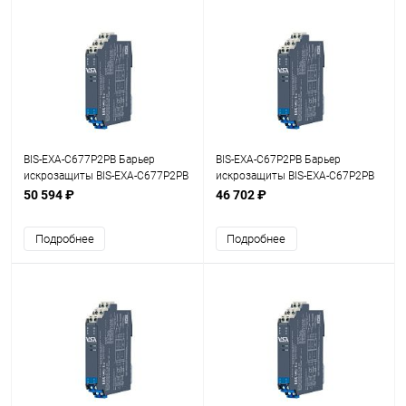
BIS-EXA-C677P2PB Барьер
BIS-EXA-C67P2PB Барьер
искрозащиты BIS-EXA-C677P2PB
искрозащиты BIS-EXA-C67P2PB
1/2хFI
1хFI
50 594 ₽
46 702 ₽
Подробнее
Подробнее