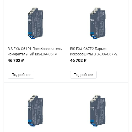
BIS-EXA-C61P1 Преобразователь
BIS-EXA-C67P2 Барьер
измерительный BIS-EXA-C61P1
искрозащиты BIS-EXA-C67P2
1хFI
1хFI
46 702 ₽
46 702 ₽
Подробнее
Подробнее