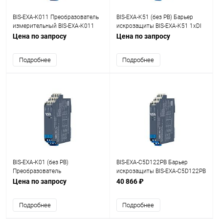
BIS-EXA-K011 Преобразователь
BIS-EXA-K51 (без PB) Барьер
измерительный BIS-EXA-K011
искрозащиты BIS-EXA-K51 1хDI
1/2хAI (RTD+TC)
(NAMUR, СК (сухой контакт)),
Цена по запросу
Цена по запросу
SIL2
Подробнее
Подробнее
BIS-EXA-K01 (без PB)
BIS-EXA-C5D122PB Барьер
Преобразователь
искрозащиты BIS-EXA-C5D122PB
измерительный BIS-EXA-K01
2хDI (NAMUR, СК (сухой
Цена по запросу
40 866 ₽
1хAI (RTD+TC), SIL2
контакт))
Подробнее
Подробнее