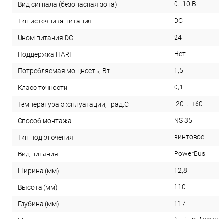
0…10 В
Вид сигнала (безопасная зона)
DC
Тип источника питания
24
Uном питания DC
Нет
Поддержка HART
1,5
Потребляемая мощность, Вт
0,1
Класс точности
-20 … +60
Температура эксплуатации, град.С
NS 35
Способ монтажа
винтовое
Тип подключения
PowerBus
Вид питания
12,8
Ширина (мм)
110
Высота (мм)
117
Глубина (мм)