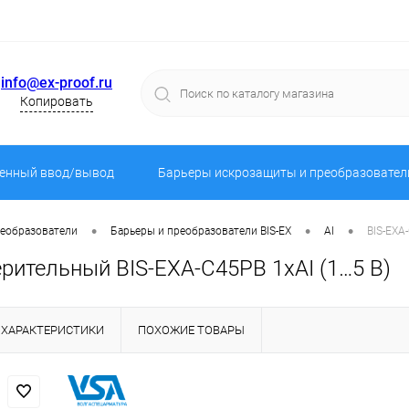
info@ex-proof.ru
Копировать
енный ввод/вывод
Барьеры искрозащиты и преобразовател
•
•
•
реобразователи
Барьеры и преобразователи BIS-EX
AI
BIS-EXA
рительный BIS-EXA-C45PB 1хAI (1…5 В)
ХАРАКТЕРИСТИКИ
ПОХОЖИЕ ТОВАРЫ