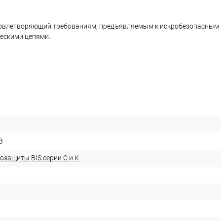
удовлетворяющий требованиям, предъявляемым к искробезопасным
ескими цепями.
B
озащиты BIS серии С и K