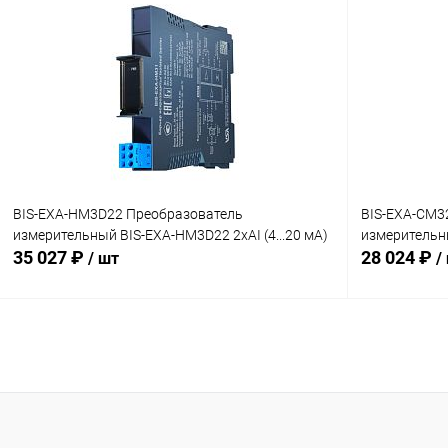
Купить в 1 клик
Сравнение
Купить в 1
В избранное
В наличии
В избранн
BIS-EXA-HM3D22 Преобразователь
BIS-EXA-CM3
измерительный BIS-EXA-HM3D22 2хAI (4...20 мА)
измерительны
35 027 ₽
28 024 ₽
/ шт
/
В корзину
Купить в 1 клик
Сравнение
Купить в 1
В избранное
Под заказ
В избранн