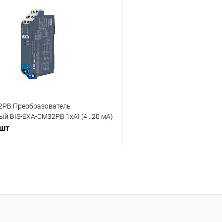
 клик
Сравнение
Купить в 1 клик
ое
Под заказ
В избранное
2PB Преобразователь
й BIS-EXA-CM32PB 1хAI (4...20 мА)
 шт
В корзину
 клик
Сравнение
ое
Под заказ