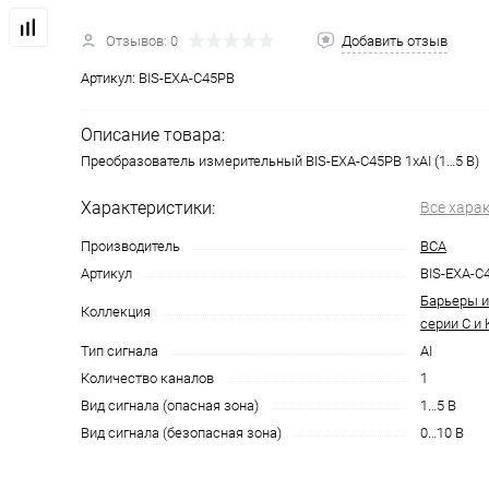
Отзывов: 0
Добавить отзыв
Артикул:
BIS-EXA-C45PB
Описание товара:
Преобразователь измерительный BIS-EXA-C45PB 1хAI (1…5 В)
Характеристики:
Все хара
Производитель
ВСА
Артикул
BIS-EXA-C
Барьеры и
Коллекция
серии С и 
Тип сигнала
AI
Количество каналов
1
Вид сигнала (опасная зона)
1…5 В
Вид сигнала (безопасная зона)
0…10 В