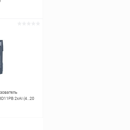
)
ину
Сравнение
Под заказ
зователь
11PB 2хAI (4...20
ину