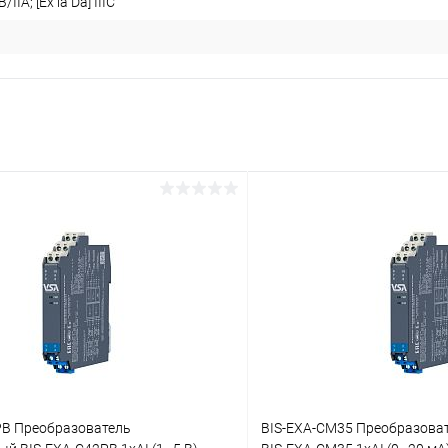
B/IIA; [Ex ia Da] IIIC
PB Преобразователь
BIS-EXA-CM35 Преобразова