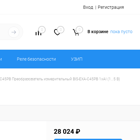
Вход
Регистрация
0
0
0
В корзине
пока пусто
и
Реле безопасности
УЗИП
-C45PB Преобразователь измерительный BIS-EXA-C45PB 1хAI (1…5 В)
28 024 ₽