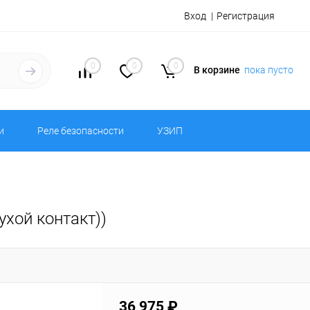
Вход
Регистрация
0
0
0
В корзине
пока пусто
и
Реле безопасности
УЗИП
хой контакт))
36 975 ₽