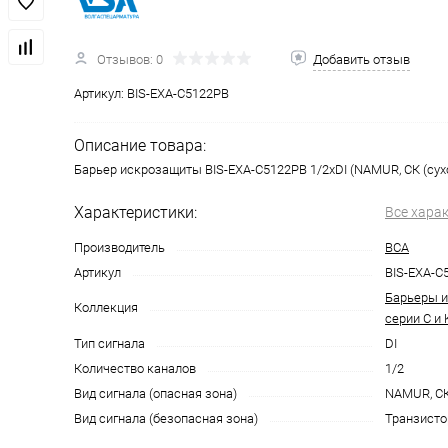
Отзывов: 0
Добавить отзыв
Артикул:
BIS-EXA-C5122PB
Описание товара:
Барьер искрозащиты BIS-EXA-C5122PB 1/2хDI (NAMUR, СК (сухо
Характеристики:
Все хара
Производитель
ВСА
Артикул
BIS-EXA-C
Барьеры и
Коллекция
серии С и 
Тип сигнала
DI
Количество каналов
1/2
Вид сигнала (опасная зона)
NAMUR, СК
Вид сигнала (безопасная зона)
Транзисто