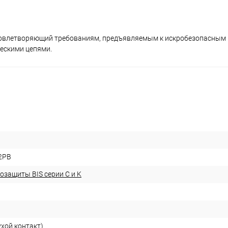
удовлетворяющий требованиям, предъявляемым к искробезопасным
ескими цепями.
2PB
озащиты BIS серии С и K
ухой контакт)