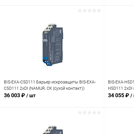
В корзину
Купить в 1 клик
Сравнение
Купить в 1
В избранное
В наличии
В избранн
BIS-EXA-C5D111 Барьер искрозащиты BIS-EXA-
BIS-EXA-H5D
C5D111 2хDI (NAMUR, СК (сухой контакт))
H5D111 2хDI 
36 003 ₽
34 055 ₽
/ шт
/
В корзину