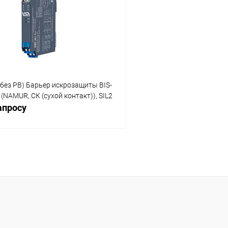
 клик
Сравнение
Купить в 1 клик
ое
В наличии
В избранное
(без PB) Барьер искрозащиты BIS-
 (NAMUR, СК (сухой контакт)), SIL2
апросу
Запросить цену
 клик
Сравнение
ое
Под заказ