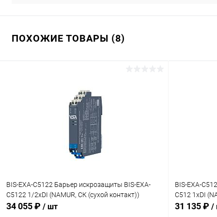
ПОХОЖИЕ ТОВАРЫ (8)
BIS-EXA-C5122 Барьер искрозащиты BIS-EXA-
BIS-EXA-C512
C5122 1/2хDI (NAMUR, СК (сухой контакт))
C512 1хDI (N
34 055 ₽
31 135 ₽
/ шт
/