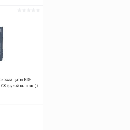
ину
Сравнение
В наличии
скрозащиты BIS-
СК (сухой контакт))
ину