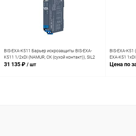
Купить в 1 клик
Сравнение
Купить в 1
В избранное
В наличии
В избранн
BIS-EXA-K511 Барьер искрозащиты BIS-EXA-
BIS-EXA-K51 
K511 1/2хDI (NAMUR, СК (сухой контакт)), SIL2
EXA-K51 1хDI
31 135 ₽
Цена по з
/ шт
В корзину
Купить в 1 клик
Сравнение
Купить в 1
В избранное
В наличии
В избранн