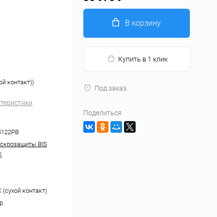
В корзину
Купить в 1 клик
й контакт))
Под заказ
ктеристики
Поделиться
5122PB
скрозащиты BIS
K
 (сухой контакт)
р