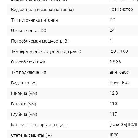
Транзистор
Вид сигнала (безопасная зона)
DC
Тип источника питания
24
Uном питания DC
1
Потребляемая мощность, Вт
-20 … +60
Температура эксплуатации, град.С
NS 35
Способ монтажа
винтовое
Тип подключения
PowerBus
Вид питания
12,8
Ширина (мм)
110
Высота (мм)
117
Глубина (мм)
[Ex ia Ga] IIC/II
Маркировка взрывозащиты
IP20
Степень защиты (IP)