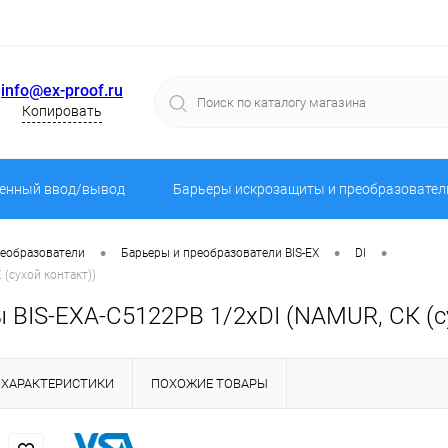
info@ex-proof.ru
Копировать
енный ввод/вывод
Барьеры искрозащиты и преобразовател
•
•
•
реобразователи
Барьеры и преобразователи BIS-EX
DI
(сухой контакт))
BIS-EXA-C5122PB 1/2хDI (NAMUR, СК (су
ХАРАКТЕРИСТИКИ
ПОХОЖИЕ ТОВАРЫ