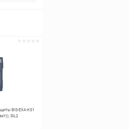
ащиты BIS-EXA-K51
кт)), SIL2