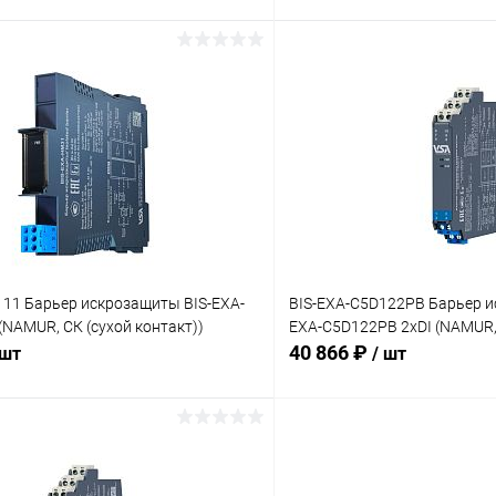
В корзину
В корз
 клик
Сравнение
Купить в 1 клик
ое
Под заказ
В избранное
111 Барьер искрозащиты BIS-EXA-
BIS-EXA-C5D122PB Барьер и
(NAMUR, СК (сухой контакт))
EXA-C5D122PB 2хDI (NAMUR, 
40 866 ₽
 шт
/ шт
В корзину
В корз