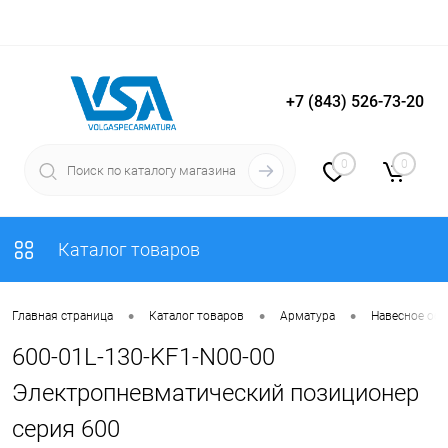
+7 (843) 526-73-20
Вход
Регистрация
0
0
Каталог товаров
•
•
•
Главная страница
Каталог товаров
Арматура
Навесное об
600-01L-130-KF1-N00-00
Электропневматический позиционер
серия 600