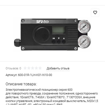
Отзывов: 0
Добавить отзыв
Артикул:
600-01R-1LH-K01-N10-00
Описание товара:
Электропневматический позиционер серия 600
для поворотного привода, сохранение положения, одностороннего
действия, 1ExiaIICT6…T4GbX / ExiaIIICT80°C…T130°CDbX, внешние
кнопки управления, электронный концевой выключатель, M20x1,5
/ 1/4NPT, HART, -52…+80/+130 град.С, IP65