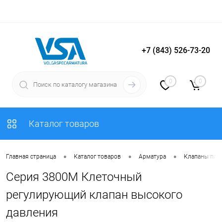
+7 (843) 526-73-20
Вход
Регистрация
0
0
Каталог товаров
•
•
•
Главная страница
Каталог товаров
Арматура
Клапаны плу
Cерия 3800M Клеточный
регулирующий клапан высокого
давления