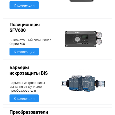
К коллекции
Позиционеры
SFV600
Высокоточный позиционер
Серии 600
К коллекции
Барьеры
искрозащиты BIS
серии С и K
Барьеры искрозащиты
выполняют функцию
преобразователя
измерительного или
изолятора
К коллекции
гальванического. Барьеры
используются в качестве
разделительных элементов
Преобразователи
между искробезопасными