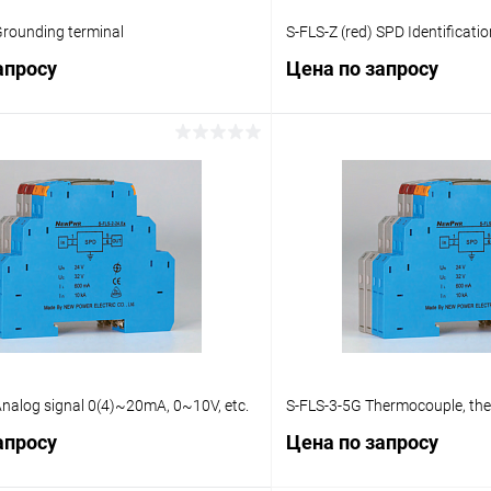
rounding terminal
S-FLS-Z (red) SPD Identificatio
апросу
Цена по запросу
Запросить цену
Запросит
 клик
Сравнение
Купить в 1 клик
ое
Под заказ
В избранное
nalog signal 0(4)~20mA, 0~10V, etc.
S-FLS-3-5G Thermocouple, ther
апросу
Цена по запросу