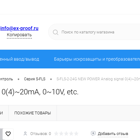
info@ex-proof.ru
Копировать
енный ввод/вывод
Барьеры искрозащиты и преобразовател
•
•
онтроль
Серия S-FLS
S-FLS-2-24G NEW POWER Analog signal 0(4)~20m
0(4)~20mA, 0~10V, etc.
КИ
ПОХОЖИЕ ТОВАРЫ
Отзывов: 0
Добавить отзыв