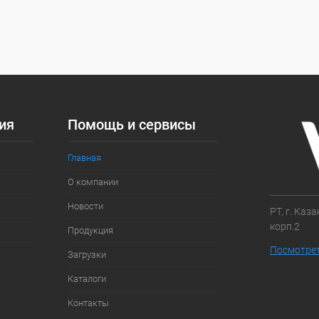
 клик
Сравнение
ое
Под заказ
ия
Помощь и сервисы
Главная
О компании
Новости
РТ, г. Каз
корп.2
Продукция
Посмотрет
Загрузки
Каталоги
Контакты