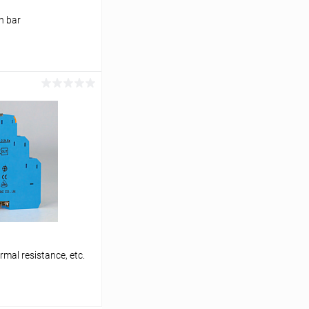
n bar
ь цену
Сравнение
Под заказ
mal resistance, etc.