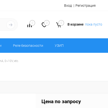
Вход
Регистрация
0
0
0
В корзине
пока пусто
и
Реле безопасности
УЗИП
A, 0~10V, etc.
Цена по запросу