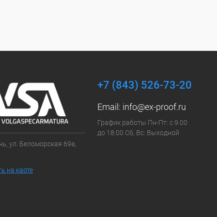
+7 (843) 526-73-20
Email:
info@ex-proof.ru
График работы Пн-Пт: с 9:00
до 18:00 Сб, Вс: Выходной
ань, ул. Беломорская 69а,
ь на карте