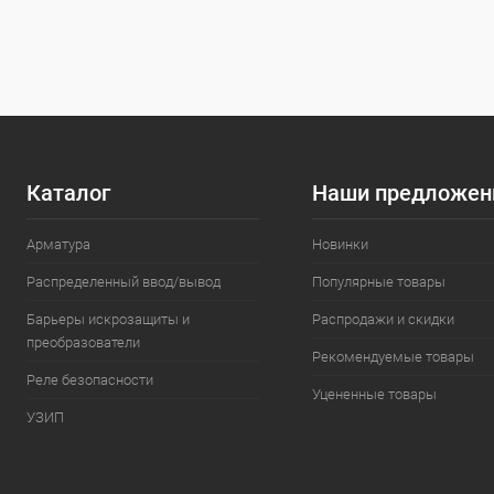
Купить в 1 клик
Сравнение
Купить в 1
В избранное
Под заказ
В избранн
Каталог
Наши предложен
Арматура
Новинки
Распределенный ввод/вывод
Популярные товары
Барьеры искрозащиты и
Распродажи и скидки
преобразователи
Рекомендуемые товары
Реле безопасности
Уцененные товары
УЗИП