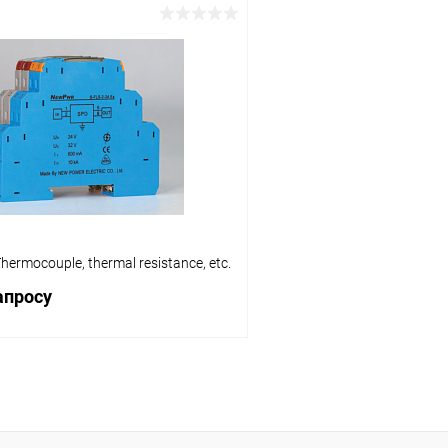
Запросить цену
Запросит
 клик
Сравнение
Купить в 1 клик
ое
Под заказ
В избранное
Thermocouple, thermal resistance, etc.
апросу
Запросить цену