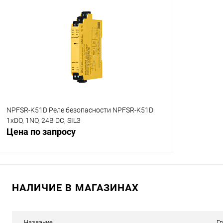
Запросить цену
Купить в 1 клик
Сравнение
Купить в 1
В избранное
В наличии
В избранн
NPFSR-K51D Реле безопасности NPFSR-K51D
1хDO, 1NO, 24В DC, SIL3
Цена по запросу
НАЛИЧИЕ В МАГАЗИНАХ
Запросить цену
Купить в 1 клик
Сравнение
Название
Г