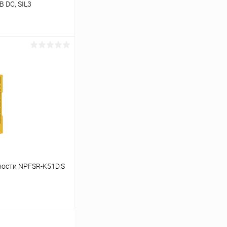
 DC, SIL3
ь цену
Сравнение
В наличии
ности NPFSR-K51D.S