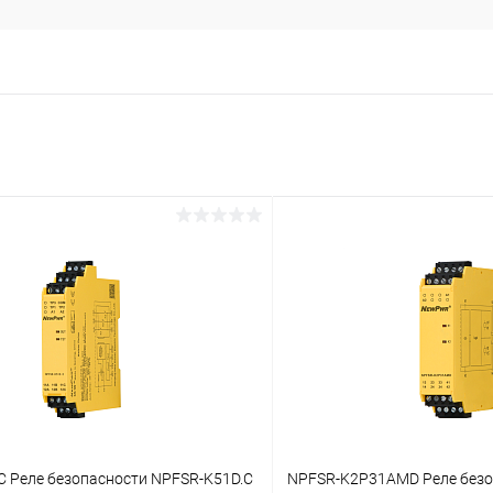
C Реле безопасности NPFSR-K51D.C
NPFSR-K2P31AMD Реле безо