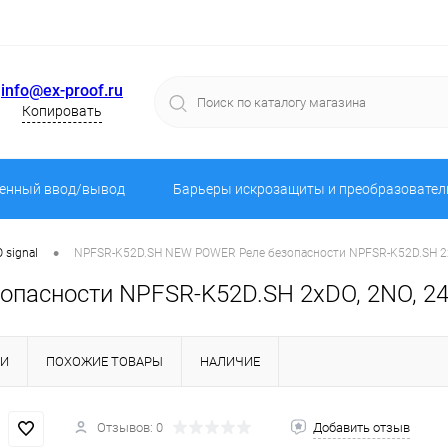
info@ex-proof.ru
Копировать
енный ввод/вывод
Барьеры искрозащиты и преобразовател
•
 signal
NPFSR-K52D.SH NEW POWER Реле безопасности NPFSR-K52D.SH 2хD
асности NPFSR-K52D.SH 2хDO, 2NO, 24В
КИ
ПОХОЖИЕ ТОВАРЫ
НАЛИЧИЕ
Отзывов: 0
Добавить отзыв