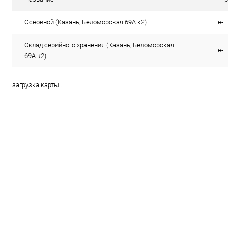
В избранное
В наличии
Основной (Казань, Беломорская 69А к2)
Пн-Пт
Склад серийного хранения (Казань, Беломорская
Пн-Пт
69А к2)
загрузка карты...