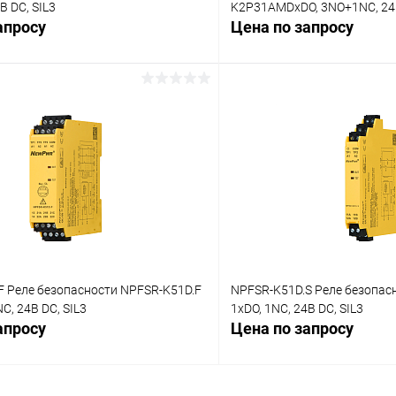
В DC, SIL3
K2P31AMDхDO, 3NO+1NC, 24В
апросу
Цена по запросу
Запросить цену
Запросит
 клик
Сравнение
Купить в 1 клик
ое
Под заказ
В избранное
F Реле безопасности NPFSR-K51D.F
NPFSR-K51D.S Реле безопас
C, 24В DC, SIL3
1хDO, 1NC, 24В DC, SIL3
апросу
Цена по запросу