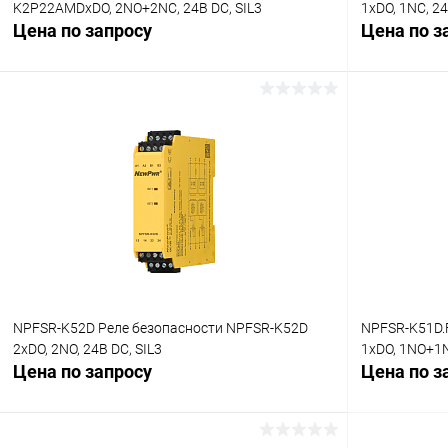
K2P22AMDхDO, 2NO+2NC, 24В DC, SIL3
1хDO, 1NC, 24
Цена по запросу
Цена по з
Запросить цену
Купить в 1 клик
Сравнение
Купить в 1
В избранное
Под заказ
В избранн
NPFSR-K52D Реле безопасности NPFSR-K52D
NPFSR-K51D.
2хDO, 2NO, 24В DC, SIL3
1хDO, 1NO+1N
Цена по запросу
Цена по з