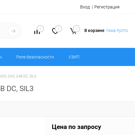
Вход
Регистрация
0
0
0
В корзине
пока пусто
и
Реле безопасности
УЗИП
O, 2NO, 24В DC, SIL3
 DC, SIL3
Цена по запросу