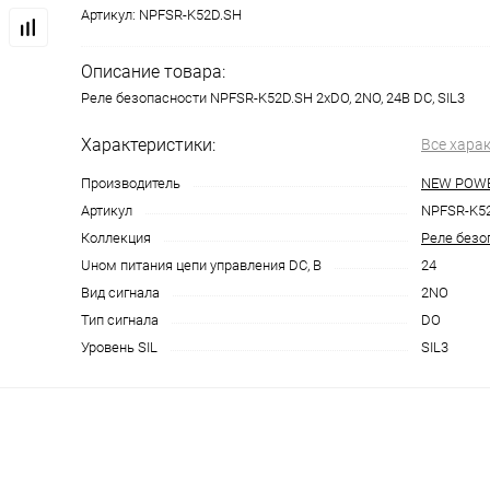
Артикул:
NPFSR-K52D.SH
Описание товара:
Реле безопасности NPFSR-K52D.SH 2хDO, 2NO, 24В DC, SIL3
Характеристики:
Все хара
Производитель
NEW POW
Артикул
NPFSR-K5
Коллекция
Реле безо
Uном питания цепи управления DC, В
24
Вид сигнала
2NO
Тип сигнала
DO
Уровень SIL
SIL3