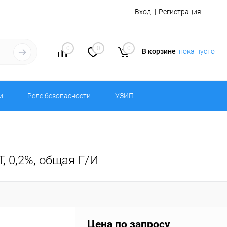
Вход
Регистрация
0
0
0
В корзине
пока пусто
и
Реле безопасности
УЗИП
 0,2%, общая Г/И
Цена по запросу