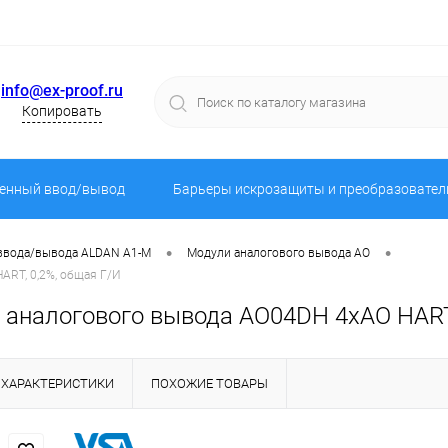
info@ex-proof.ru
Копировать
енный ввод/вывод
Барьеры искрозащиты и преобразовател
•
•
 ввода/вывода ALDAN A1-M
Модули аналогового вывода AO
RT, 0,2%, общая Г/И
аналогового вывода AO04DH 4хAO HART,
ХАРАКТЕРИСТИКИ
ПОХОЖИЕ ТОВАРЫ