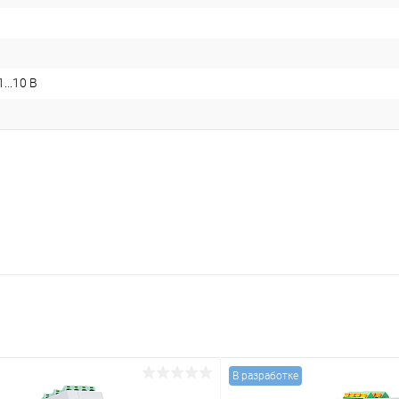
1...10 В
В разработке