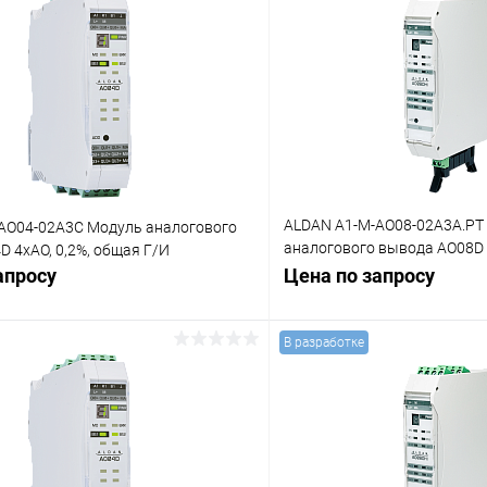
ALDAN A1-M-AO08-02A3A.PT
AO04-02A3C Модуль аналогового
аналогового вывода AO08D 
 4хAO, 0,2%, общая Г/И
общая Г/И
апросу
Цена по запросу
В разработке
Запросить цену
Запросит
 клик
Сравнение
Купить в 1 клик