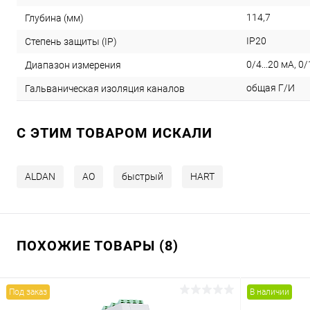
114,7
Глубина (мм)
IP20
Степень защиты (IP)
0/4...20 мА, 0/
Диапазон измерения
общая Г/И
Гальваническая изоляция каналов
C ЭТИМ ТОВАРОМ ИСКАЛИ
ALDAN
AO
быстрый
HART
ПОХОЖИЕ ТОВАРЫ (8)
Под заказ
В наличии