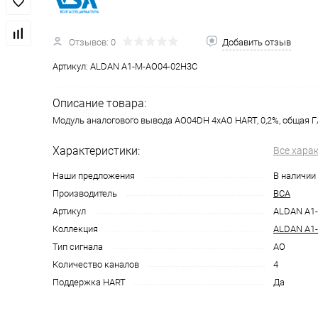
Отзывов: 0
Добавить отзыв
Артикул:
ALDAN A1-M-AO04-02H3C
Описание товара:
Модуль аналогового вывода AO04DH 4хAO HART, 0,2%, общая Г
Характеристики:
Все хара
Наши предложения
В наличии
Производитель
ВСА
Артикул
ALDAN A1
Коллекция
ALDAN A1
Тип сигнала
AO
Количество каналов
4
Поддержка HART
Да