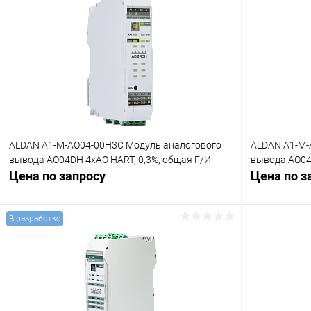
ALDAN A1-M-AO04-00H3C Модуль аналогового
ALDAN A1-M-
вывода AO04DH 4хAO HART, 0,3%, общая Г/И
вывода AO04D
Цена по запросу
Цена по з
В разработке
Запросить цену
Купить в 1 клик
Сравнение
Купить в 1