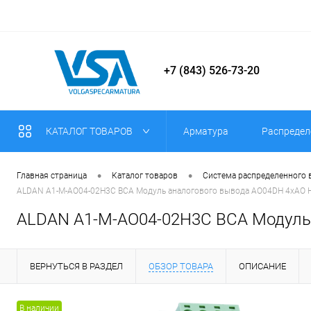
+7 (843) 526-73-20
КАТАЛОГ ТОВАРОВ
Арматура
Распредел
•
•
Главная страница
Каталог товаров
Система распределенного
ALDAN A1-M-AO04-02H3C ВСА Модуль аналогового вывода AO04DH 4хAO HA
ALDAN A1-M-AO04-02H3C ВСА Модуль 
ВЕРНУТЬСЯ В РАЗДЕЛ
ОБЗОР ТОВАРА
ОПИСАНИЕ
В наличии