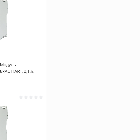
 Модуль
8хAO HART, 0,1%,
ь цену
Сравнение