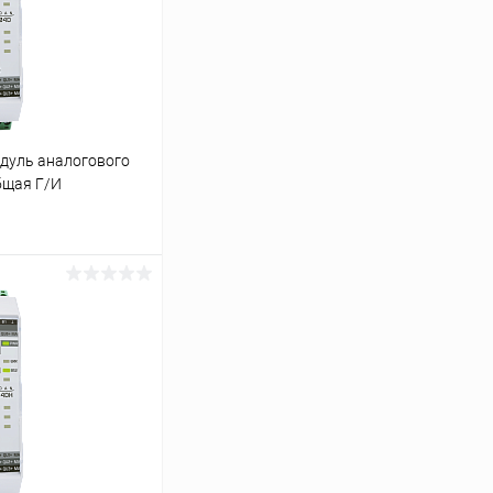
дуль аналогового
бщая Г/И
ь цену
Сравнение
В наличии