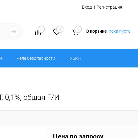
Вход
Регистрация
0
0
0
В корзине
пока пусто
и
Реле безопасности
УЗИП
 0,1%, общая Г/И
Цена по запросу