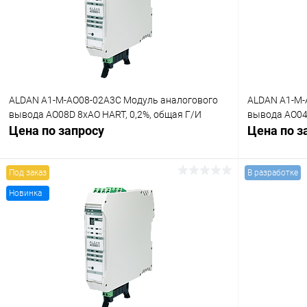
ALDAN A1-M-AO08-02A3C Модуль аналогового
ALDAN A1-M-
вывода AO08D 8хAO HART, 0,2%, общая Г/И
вывода AO04D
Цена по запросу
Цена по з
Под заказ
В разработке
Новинка
Запросить цену
Купить в 1 клик
Сравнение
Купить в 1
В избранное
Под заказ
В избранн