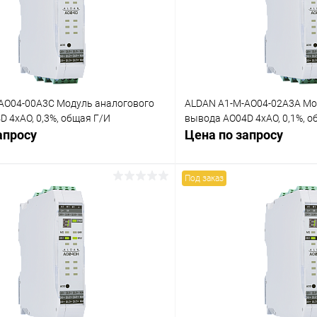
AO04-00A3C Модуль аналогового
ALDAN A1-M-AO04-02A3A Мо
 4хAO, 0,3%, общая Г/И
вывода AO04D 4хAO, 0,1%, о
апросу
Цена по запросу
Под заказ
Запросить цену
Запросит
 клик
Сравнение
Купить в 1 клик
ое
Под заказ
В избранное