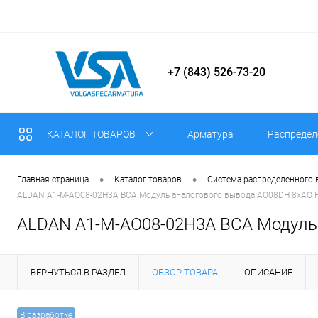
+7 (843) 526-73-20
КАТАЛОГ ТОВАРОВ
Арматура
Распредел
•
•
Главная страница
Каталог товаров
Система распределенного
ALDAN A1-M-AO08-02H3A ВСА Модуль аналогового вывода AO08DH 8хAO HA
ALDAN A1-M-AO08-02H3A ВСА Модуль 
ВЕРНУТЬСЯ В РАЗДЕЛ
ОБЗОР ТОВАРА
ОПИСАНИЕ
В разработке