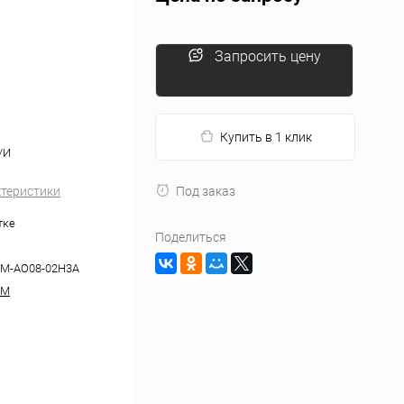
Запросить цену
Купить в 1 клик
/И
ктеристики
Под заказ
тке
Поделиться
-M-AO08-02H3A
-M