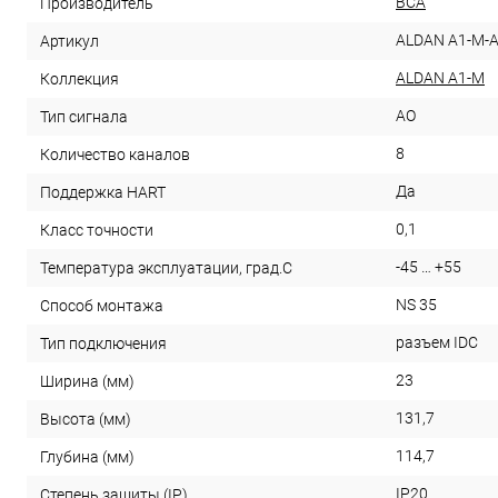
ВСА
Производитель
ALDAN A1-M-
Артикул
ALDAN A1-M
Коллекция
AO
Тип сигнала
8
Количество каналов
Да
Поддержка HART
0,1
Класс точности
-45 … +55
Температура эксплуатации, град.С
NS 35
Способ монтажа
разъем IDC
Тип подключения
23
Ширина (мм)
131,7
Высота (мм)
114,7
Глубина (мм)
IP20
Степень защиты (IP)