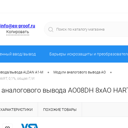
info@ex-proof.ru
Копировать
енный ввод/вывод
Барьеры искрозащиты и преобразовател
•
•
 ввода/вывода ALDAN A1-M
Модули аналогового вывода AO
RT, 0,1%, общая Г/И
аналогового вывода AO08DH 8хAO HART,
ХАРАКТЕРИСТИКИ
ПОХОЖИЕ ТОВАРЫ