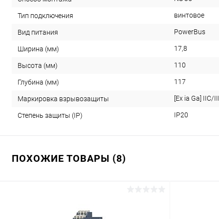
винтовое
Тип подключения
PowerBus
Вид питания
17,8
Ширина (мм)
110
Высота (мм)
117
Глубина (мм)
[Ex ia Ga] IIC/II
Маркировка взрывозащиты
IP20
Степень защиты (IP)
ПОХОЖИЕ ТОВАРЫ (8)