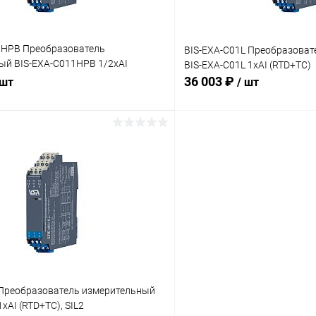
1HPB Преобразователь
BIS-EXA-C01L Преобразоват
ый BIS-EXA-C011HPB 1/2хAI
BIS-EXA-C01L 1хAI (RTD+TC)
36 003 ₽
 шт
/ шт
В корзину
В корз
 клик
Сравнение
Купить в 1 клик
ое
В наличии
В избранное
 Преобразователь измерительный
хAI (RTD+TC), SIL2