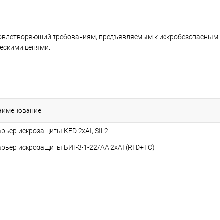
удовлетворяющий требованиям, предъявляемым к искробезопасным
ескими цепями.
аименование
арьер искрозащиты KFD 2хAI, SIL2
арьер искрозащиты БИГ-3-1-22/АА 2хAI (RTD+TC)