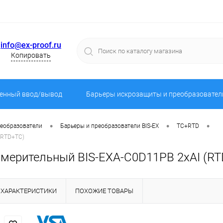
info@ex-proof.ru
Копировать
енный ввод/вывод
Барьеры искрозащиты и преобразовател
•
•
•
реобразователи
Барьеры и преобразователи BIS-EX
TC+RTD
(RTD+TC)
змерительный BIS-EXA-C0D11PB 2хAI (R
ХАРАКТЕРИСТИКИ
ПОХОЖИЕ ТОВАРЫ