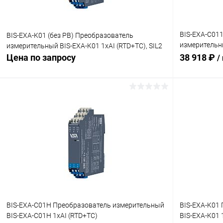
BIS-EXA-C01
BIS-EXA-K01 (без PB) Преобразователь
измерительн
измерительный BIS-EXA-K01 1хAI (RTD+TC), SIL2
(RTD+TC)
Цена по запросу
38 918 ₽
/
Запросить цену
Купить в 1
Купить в 1 клик
Сравнение
В избранн
В избранное
Под заказ
BIS-EXA-C01H Преобразователь измерительный
BIS-EXA-K01
BIS-EXA-C01H 1хAI (RTD+TC)
BIS-EXA-K01 1