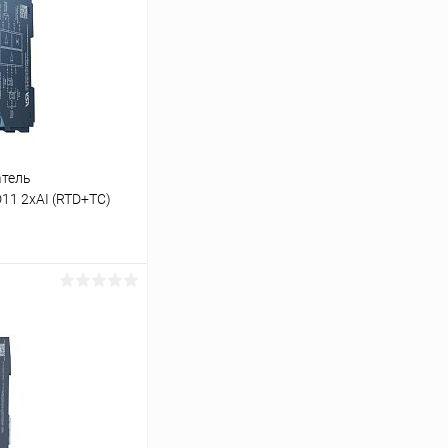
атель
11 2хAI (RTD+TC)
ину
Сравнение
Под заказ