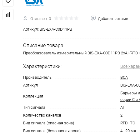
Отзывов: 0
Добавить отзыв
Артикул:
BIS-EXA-C0D11PB
Описание товара:
Преобразователь измерительный BIS-EXA-C0D11PB 2хAI (RTD
Характеристики:
Все хара
Производитель
ВСА
Артикул
BIS-EXA-C
Барьеры и
Коллекция
серии С и 
Тип сигнала
AI
Количество каналов
2
Вид сигнала (опасная зона)
RTD+TC
Вид сигнала (безопасная зона)
4...20 мА