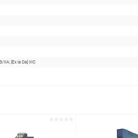
B/IIA; [Ex ia Da] IIIC