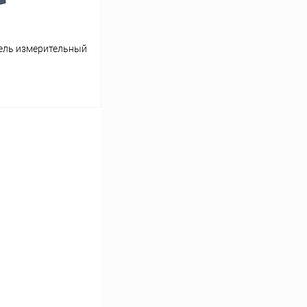
ель измерительный
ину
Сравнение
Под заказ