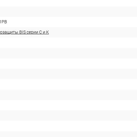
1PB
озащиты BIS серии С и K