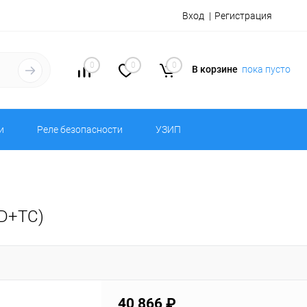
Вход
Регистрация
0
0
0
В корзине
пока пусто
и
Реле безопасности
УЗИП
TD+TC)
40 866 ₽