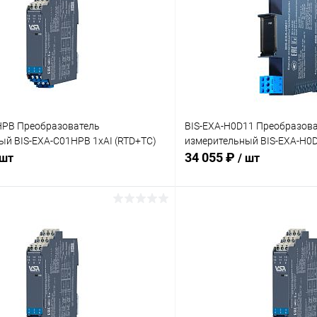
HPB Преобразователь
BIS-EXA-H0D11 Преобразов
ый BIS-EXA-C01HPB 1хAI (RTD+TC)
измерительный BIS-EXA-H0D
34 055 ₽
 шт
/ шт
В корзину
В корз
 клик
Сравнение
Купить в 1 клик
ое
В наличии
В избранное