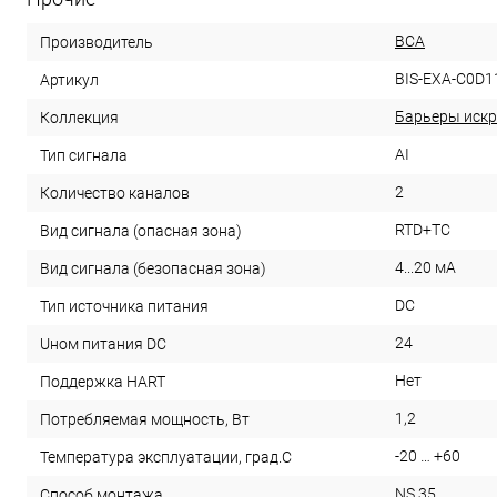
ВСА
Производитель
BIS-EXA-C0D1
Артикул
Барьеры искр
Коллекция
AI
Тип сигнала
2
Количество каналов
RTD+TC
Вид сигнала (опасная зона)
4...20 мА
Вид сигнала (безопасная зона)
DC
Тип источника питания
24
Uном питания DC
Нет
Поддержка HART
1,2
Потребляемая мощность, Вт
-20 … +60
Температура эксплуатации, град.С
NS 35
Способ монтажа