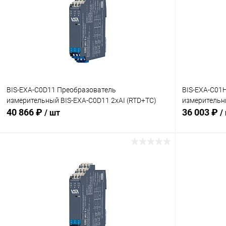
BIS-EXA-C0D11 Преобразователь
BIS-EXA-C01
измерительный BIS-EXA-C0D11 2хAI (RTD+TC)
измерительн
40 866 ₽
36 003 ₽
/ шт
/
В корзину
Купить в 1 клик
Сравнение
Купить в 1
В избранное
Под заказ
В избранн