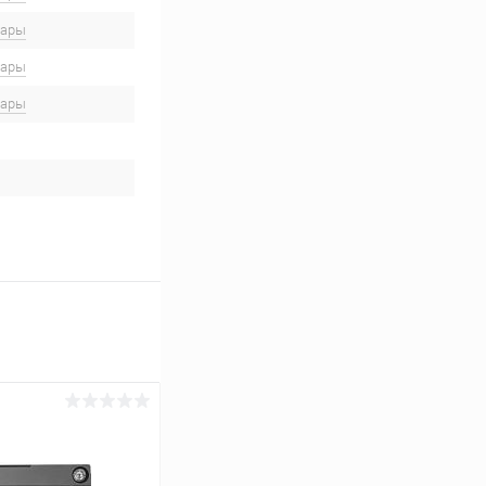
вары
вары
вары