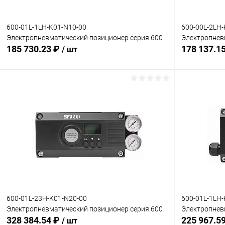
600-01L-1LH-K01-N10-00
600-00L-2LH-
Электропневматический позиционер серия 600
Электропнев
185 730.23 ₽
178 137.1
/ шт
В корзину
Купить в 1 клик
Сравнение
Купить в 1
В избранное
Под заказ
В избранн
Комплектация:
Комплектация
без доп. опций
без доп. опц
600-01L-23H-K01-N20-00
600-01L-1LH-
Электропневматический позиционер серия 600
Электропнев
328 384.54 ₽
225 967.5
/ шт