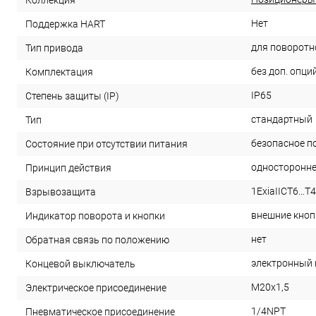
Коллекция
Нет
Поддержка HART
для поворотн
Тип привода
без доп. опци
Комплектация
IP65
Степень защиты (IP)
стандартный
Тип
безопасное п
Состояние при отсутствии питания
односторонне
Принцип действия
1ExiaIICT6…T4
Взрывозащита
внешние кноп
Индикатор поворота и кнопки
нет
Обратная связь по положению
электронный 
Концевой выключатель
M20x1,5
Электрическое присоединение
1/4NPT
Пневматическое присоединение