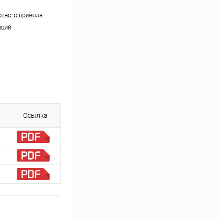
отного привода
пций
Ссылка