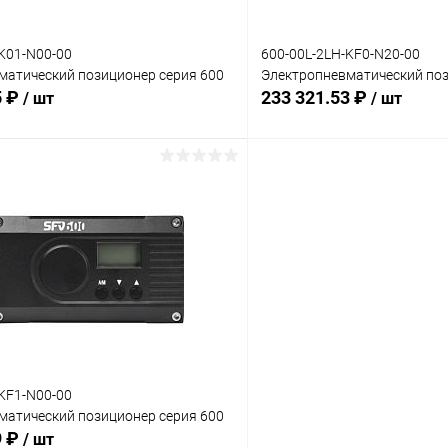
K01-N00-00
600-00L-2LH-KF0-N20-00
матический позиционер серия 600
Электропневматический поз
5 ₽
233 321.53 ₽
/ шт
/ шт
В корзину
В корз
 клик
Сравнение
Купить в 1 клик
ое
Под заказ
В избранное
:
Комплектация:
ий
без доп. опций
KF1-N00-00
матический позиционер серия 600
9 ₽
/ шт