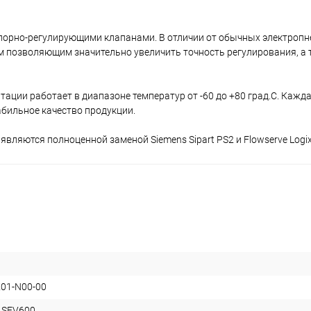
апорно-регулирующими клапанами. В отличии от обычных электроп
позволяющим значительно увеличить точность регулирования, а 
ации работает в диапазоне температур от -60 до +80 град.С. Кажд
абильное качество продукции.
вляются полноценной заменой Siemens Sipart PS2 и Flowserve Logix
K01-N00-00
 SFV600