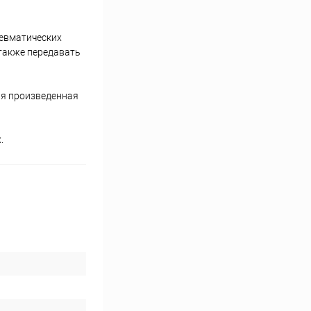
невматических
также передавать
ая произведенная
.