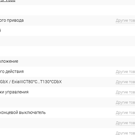
ого привода
Другие то
й
оложение
го действия
Другие то
GbX / ExiaIIICT80°C…T130°CDbX
Другие то
ки управления
Другие то
Другие то
концевой выключатель
Другие то
Другие то
Другие то