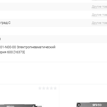
Другие то
Другие то
 град.С
Другие то
й
K01-N00-00 Электропневматический
рия 600 [16373]