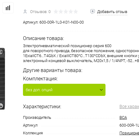
Отзывов: 0
Добавить отзыв
Артикул:
600-00R-1L0-K01-N00-00
Описание товара:
Электропневматический позиционер серия 600
для поворотного привода, безопасное положение, односторонн
1ExiaIICT6…T4GbX / ExiaIIICT80°C…T130°CDbX, внешние кнопки 
электронный концевой выключатель, M20x1,5 / 1/4NPT, -52…+80
Другие варианты товара:
Комплектация:
без доп. опций
Характеристики:
Все хара
Производитель
ВСА
Артикул
600-00R-1
Коллекция
Позицион