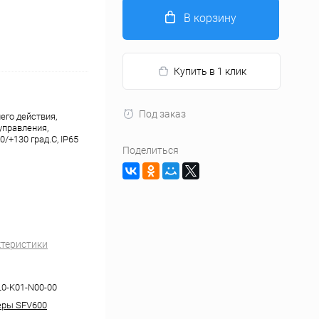
В корзину
Купить в 1 клик
Под заказ
его действия,
управления,
/+130 град.С, IP65
Поделиться
ктеристики
L0-K01-N00-00
еры SFV600