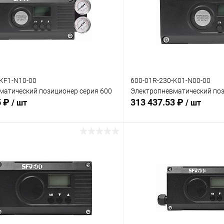
-KF1-N10-00
600-01R-230-K01-N00-00
матический позиционер серия 600
Электропневматический поз
5 ₽
313 437.53 ₽
/ шт
/ шт
В корзину
В корз
 клик
Сравнение
Купить в 1 клик
ое
Под заказ
В избранное
:
Комплектация:
ий
без доп. опций