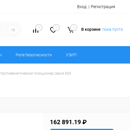
Вход
Регистрация
0
0
0
В корзине
пока пусто
и
Реле безопасности
УЗИП
ктропневматический позиционер серия 600
162 891.19 ₽