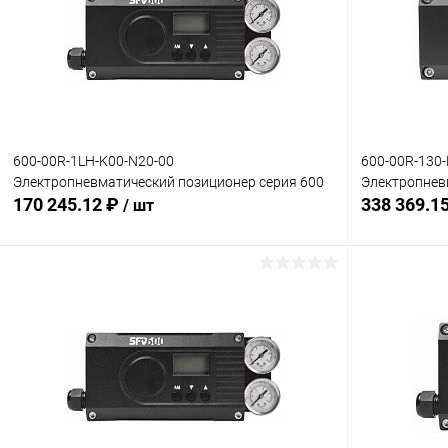
600-00R-1LH-K00-N20-00
600-00R-130
Электропневматический позиционер серия 600
Электропнев
170 245.12 ₽
338 369.1
/ шт
В корзину
Купить в 1 клик
Сравнение
Купить в 1
В избранное
Под заказ
В избранн
Комплектация:
Комплектация
без доп. опций
без доп. опц