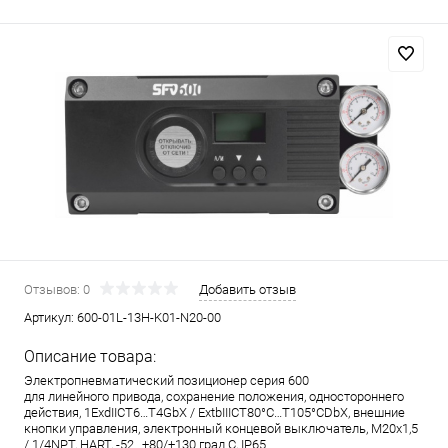
Отзывов: 0
Добавить отзыв
Артикул:
600-01L-13H-K01-N20-00
Описание товара:
Электропневматический позиционер серия 600
для линейного привода, сохранение положения, одностороннего
действия, 1ExdIICT6…T4GbX / ExtbIIICT80°C…T105°CDbX, внешние
кнопки управления, электронный концевой выключатель, M20x1,5
/ 1/4NPT, HART, -52…+80/+130 град.С, IP65