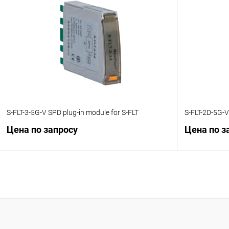
Запросить цену
Купить в 1 клик
Сравнение
Купить в 1
В избранное
Под заказ
В избранн
S-FLT-3-5G-V SPD plug-in module for S-FLT
S-FLT-2D-5G-V
Цена по запросу
Цена по з
Запросить цену
Купить в 1 клик
Сравнение
Купить в 1