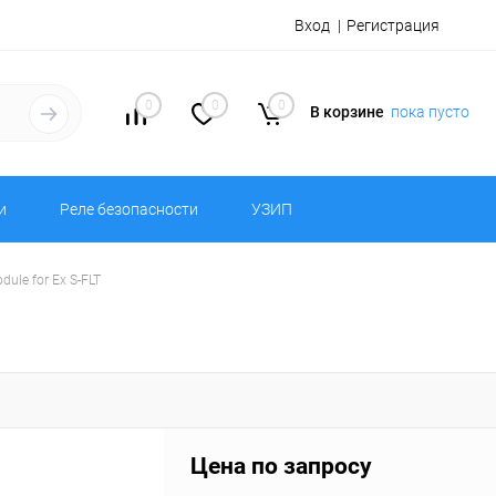
Вход
Регистрация
0
0
0
В корзине
пока пусто
и
Реле безопасности
УЗИП
ule for Ex S-FLT
Цена по запросу