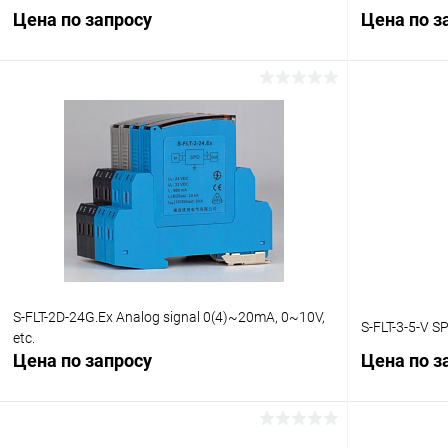
Цена по запросу
Цена по з
Запросить цену
Купить в 1 клик
Сравнение
Купить в 1
В избранное
Под заказ
В избранн
S-FLT-2D-24G.Ex Analog signal 0(4)~20mA, 0~10V,
S-FLT-3-5-V SP
etc.
Цена по запросу
Цена по з