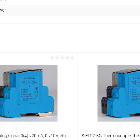
wer
alog signal 0(4)~20mA, 0~10V, etc.
S-FLT-2-5G Thermocouple, ther