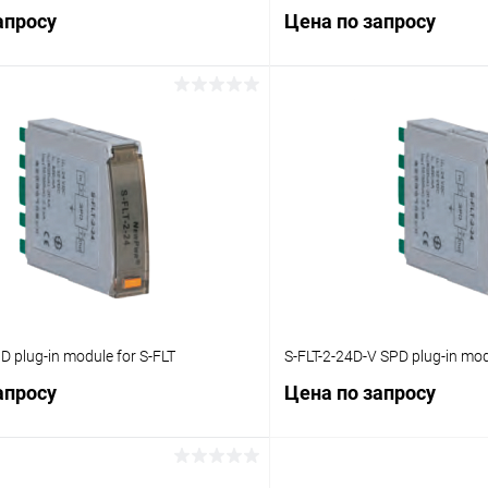
апросу
Цена по запросу
Запросить цену
Запросит
 клик
Сравнение
Купить в 1 клик
ое
Под заказ
В избранное
D plug-in module for S-FLT
S-FLT-2-24D-V SPD plug-in mod
апросу
Цена по запросу