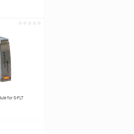
ь цену
Сравнение
Под заказ
ule for S-FLT