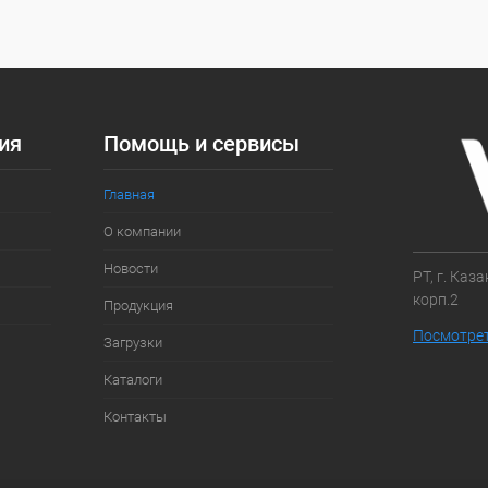
ое
Под заказ
ия
Помощь и сервисы
Главная
О компании
Новости
РТ, г. Каз
корп.2
Продукция
Посмотрет
Загрузки
Каталоги
Контакты