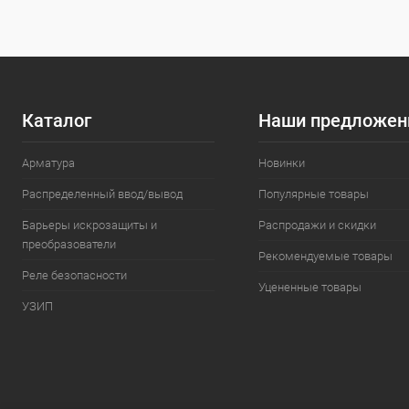
В избранное
Под заказ
В избранн
Каталог
Наши предложен
Арматура
Новинки
Распределенный ввод/вывод
Популярные товары
Барьеры искрозащиты и
Распродажи и скидки
преобразователи
Рекомендуемые товары
Реле безопасности
Уцененные товары
УЗИП