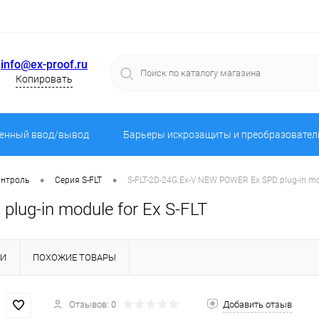
info@ex-proof.ru
Копировать
енный ввод/вывод
Барьеры искрозащиты и преобразовател
•
•
онтроль
Серия S-FLT
S-FLT-2D-24G.Ex-V NEW POWER Ex SPD plug-in mod
lug-in module for Ex S-FLT
КИ
ПОХОЖИЕ ТОВАРЫ
Отзывов: 0
Добавить отзыв