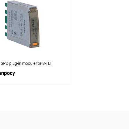
Запросить цену
Запросит
 клик
Сравнение
Купить в 1 клик
ое
Под заказ
В избранное
 SPD plug-in module for S-FLT
апросу
Запросить цену
 клик
Сравнение