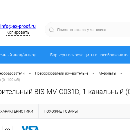
info@ex-proof.ru
Копировать
енный ввод/вывод
Барьеры искрозащиты и преобразовател
•
•
•
реобразователи
Преобразователи измерительне
AI+вольты
й (0…100 мВ)
ительный BIS-MV-C031D, 1-канальный (
ХАРАКТЕРИСТИКИ
ПОХОЖИЕ ТОВАРЫ