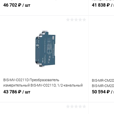
(0…200 мВ)
46 702 ₽
41 838 ₽
/ шт
/
В корзину
Купить в 1 клик
Сравнение
Купить в 1
В избранное
Под заказ
В избранн
BIS-MV-C0211D Преобразователь
BIS-MR-CM2D
измерительный BIS-MV-C0211D, 1/2-канальный
BIS-MR-CM2D 
(0…50 мВ)
43 786 ₽
50 594 ₽
/ шт
/
В корзину