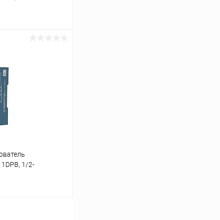
ину
Сравнение
Под заказ
ователь
1DPB, 1/2-
ину