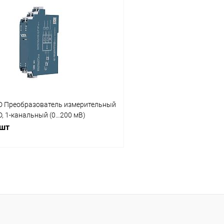
 клик
Сравнение
Купить в 1 клик
ое
Под заказ
В избранное
D Преобразователь измерительный
, 1-канальный (0…200 мВ)
 шт
В корзину
 клик
Сравнение
ое
Под заказ