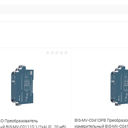
BIS-MV-C041DPB Преобразо
1D Преобразователь
измерительный BIS-MV-C04
й BIS-MV-C0111D 1/2хAI (0...20 мВ)