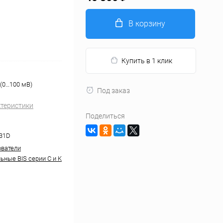
В корзину
Купить в 1 клик
(0…100 мВ)
Под заказ
ктеристики
Поделиться
31D
ватели
ьные BIS серии С и K