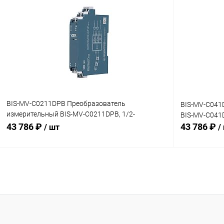
Купить в 1 клик
Сравнение
Купить в 1
В избранное
Под заказ
В избранн
BIS-MV-C0211DPB Преобразователь
BIS-MV-C041
измерительный BIS-MV-C0211DPB, 1/2-
BIS-MV-C041D
канальный (0…50 мВ)
43 786 ₽
43 786 ₽
/ шт
/
В корзину
Купить в 1 клик
Сравнение
Купить в 1
В избранное
Под заказ
В избранн