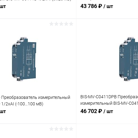
(0…200 мВ)
43 786 ₽
 шт
/ шт
В корзину
В корз
 клик
Сравнение
Купить в 1 клик
ое
Под заказ
В избранное
BIS-MV-C0411DPB Преобраз
 Преобразователь измерительный
измерительный BIS-MV-C041
1/2хAI (-100…100 мВ)
канальный (0…200 мВ)
46 702 ₽
 шт
/ шт
В корзину
В корз