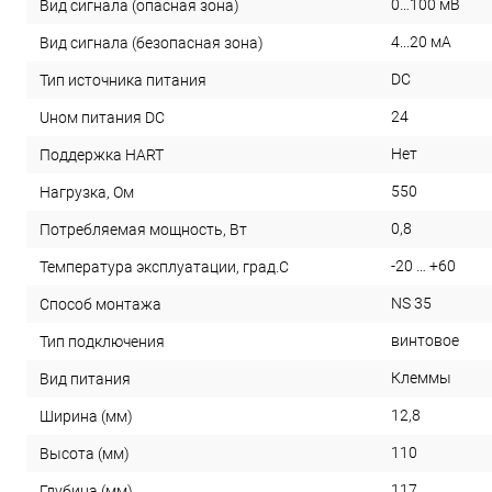
0…100 мВ
Вид сигнала (опасная зона)
4...20 мА
Вид сигнала (безопасная зона)
DC
Тип источника питания
24
Uном питания DC
Нет
Поддержка HART
550
Нагрузка, Ом
0,8
Потребляемая мощность, Вт
-20 … +60
Температура эксплуатации, град.С
NS 35
Способ монтажа
винтовое
Тип подключения
Клеммы
Вид питания
12,8
Ширина (мм)
110
Высота (мм)
117
Глубина (мм)