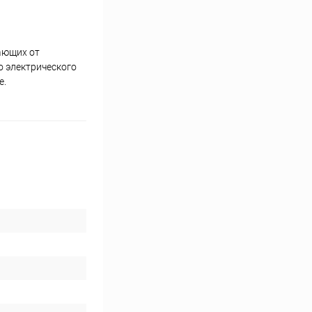
ающих от
о электрического
е.