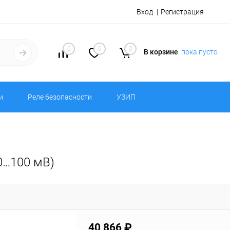
Вход
Регистрация
0
0
0
В корзине
пока пусто
и
Реле безопасности
УЗИП
0…100 мВ)
40 866 ₽