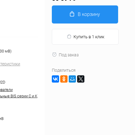
В корзину
Купить в 1 клик
00 мВ)
Под заказ
ктеристики
Поделиться
M2D
ватели
ьные BIS серии С и K
мВ