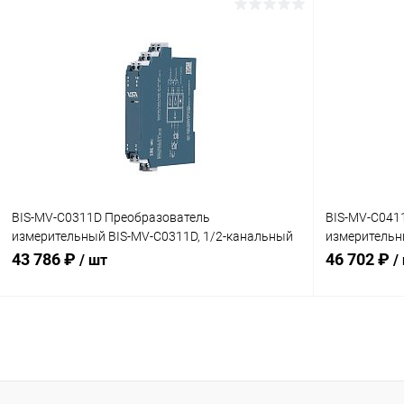
В корзину
Купить в 1 клик
Сравнение
Купить в 1
В избранное
Под заказ
В избранн
BIS-MV-C0311D Преобразователь
BIS-MV-C041
измерительный BIS-MV-C0311D, 1/2-канальный
измерительн
(0…100 мВ)
канальный (
43 786 ₽
46 702 ₽
/ шт
/
В корзину
Купить в 1 клик
Сравнение
Купить в 1