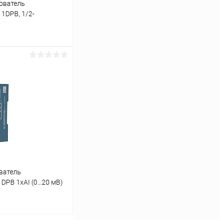
ователь
1DPB, 1/2-
ину
Сравнение
Под заказ
ватель
PB 1хAI (0...20 мВ)