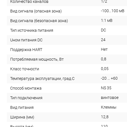
1/2
Количество каналов
-100…100 мВ
Вид сигнала (опасная зона)
1:1 мВ
Вид сигнала (безопасная зона)
DC
Тип источника питания
24
Uном питания DC
Нет
Поддержка HART
0,8
Потребляемая мощность, Вт
0,05
Класс точности
-20 … +60
Температура эксплуатации, град.С
NS 35
Способ монтажа
винтовое
Тип подключения
Клеммы
Вид питания
12,8
Ширина (мм)
110
Высота (мм)