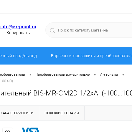
info@ex-proof.ru
Копировать
енный ввод/вывод
Барьеры искрозащиты и преобразовател
•
•
•
реобразователи
Преобразователи измерительне
AI+вольты
100 мВ)
ительный BIS-MR-CM2D 1/2хAI (-100…10
ХАРАКТЕРИСТИКИ
ПОХОЖИЕ ТОВАРЫ