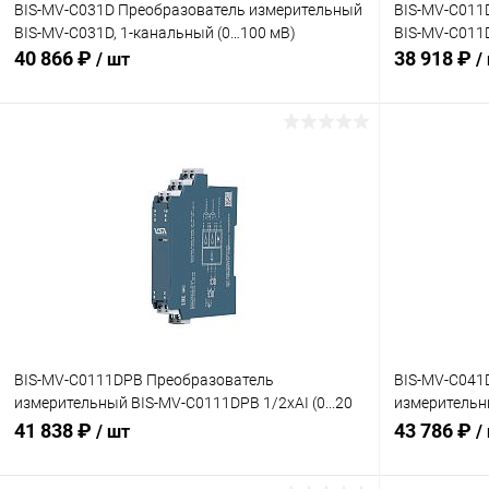
BIS-MV-C031D Преобразователь измерительный
BIS-MV-C011
BIS-MV-C031D, 1-канальный (0…100 мВ)
BIS-MV-C011D 
40 866 ₽
38 918 ₽
/ шт
/
В корзину
Купить в 1 клик
Сравнение
Купить в 1
В избранное
Под заказ
В избранн
BIS-MV-C0111DPB Преобразователь
BIS-MV-C041
измерительный BIS-MV-C0111DPB 1/2хAI (0...20
измерительн
мВ)
(0…200 мВ)
41 838 ₽
43 786 ₽
/ шт
/