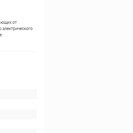
ающих от
о электрического
е.