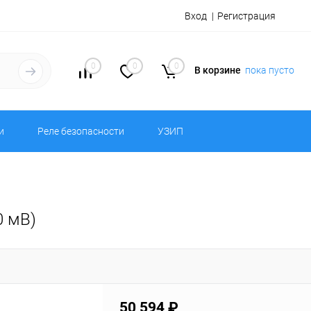
Вход
Регистрация
0
0
0
В корзине
пока пусто
и
Реле безопасности
УЗИП
0 мВ)
50 594 ₽