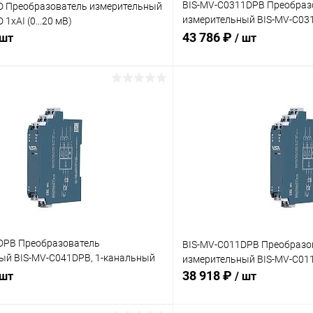
BIS-MV-C0311DPB Преобраз
D Преобразователь измерительный
измерительный BIS-MV-C031
1хAI (0...20 мВ)
канальный (0…100 мВ)
43 786 ₽
 шт
/ шт
В корзину
В корз
 клик
Сравнение
Купить в 1 клик
ое
Под заказ
В избранное
DPB Преобразователь
BIS-MV-C011DPB Преобразо
ый BIS-MV-C041DPB, 1-канальный
измерительный BIS-MV-C011D
38 918 ₽
 шт
/ шт