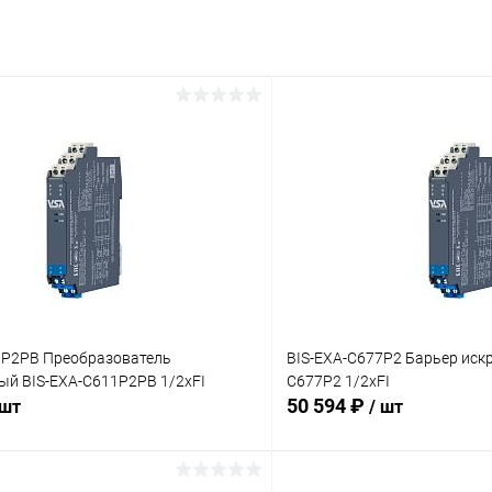
1P2PB Преобразователь
BIS-EXA-C677P2 Барьер иск
ый BIS-EXA-C611P2PB 1/2хFI
C677P2 1/2хFI
50 594 ₽
 шт
/ шт