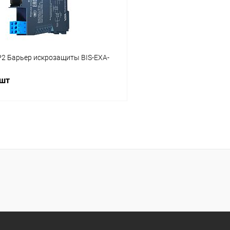
P2 Барьер искрозащиты BIS-EXA-
 шт
В корзину
 клик
Сравнение
ое
В наличии