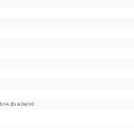
B/IIA; [Ex ia Da] IIIC