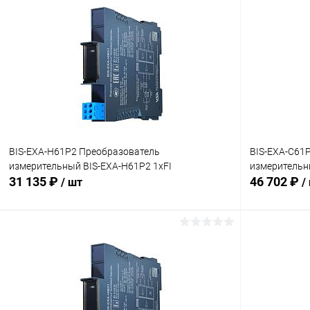
В корзину
Купить в 1 клик
Сравнение
Купить в 1
В избранное
Под заказ
В избранн
BIS-EXA-H61P2 Преобразователь
BIS-EXA-C61
измерительный BIS-EXA-H61P2 1хFI
измерительн
31 135 ₽
46 702 ₽
/ шт
/
В корзину
Купить в 1 клик
Сравнение
Купить в 1
В избранное
Под заказ
В избранн