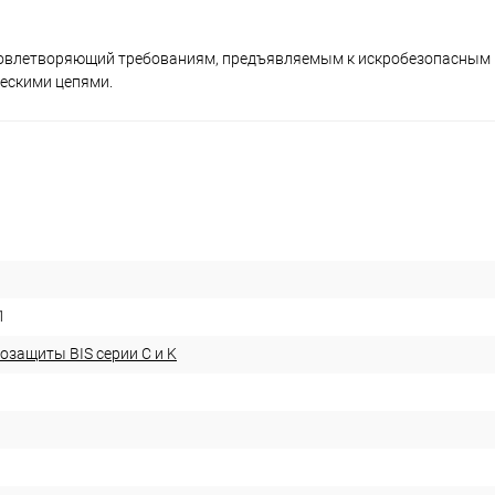
удовлетворяющий требованиям, предъявляемым к искробезопасным
ескими цепями.
1
озащиты BIS серии С и K