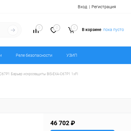
Вход
Регистрация
0
0
0
В корзине
пока пусто
и
Реле безопасности
УЗИП
-C67P1 Барьер искрозащиты BIS-EXA-C67P1 1хFI
46 702 ₽