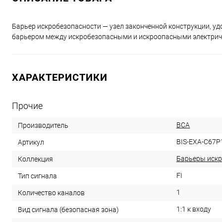
Барьер искробезопасности — узел законченной конструкции, 
барьером между искробезопасными и искроопасными электрич
ХАРАКТЕРИСТИКИ
Прочие
ВСА
Производитель
BIS-EXA-C67P
Артикул
Барьеры искр
Коллекция
FI
Тип сигнала
1
Количество каналов
1:1 к входу
Вид сигнала (безопасная зона)