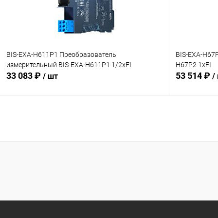
BIS-EXA-H611P1 Преобразователь
BIS-EXA-H67
измерительный BIS-EXA-H611P1 1/2хFI
H67P2 1хFI
33 083 ₽
53 514 ₽
/ шт
/
В корзину
Купить в 1 клик
Сравнение
Купить в 1
В избранное
Под заказ
В избранн