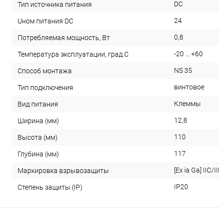
DC
Тип источника питания
24
Uном питания DC
0,8
Потребляемая мощность, Вт
-20 … +60
Температура эксплуатации, град.С
NS 35
Способ монтажа
винтовое
Тип подключения
Клеммы
Вид питания
12,8
Ширина (мм)
110
Высота (мм)
117
Глубина (мм)
[Ex ia Ga] IIC/II
Маркировка взрывозащиты
IP20
Степень защиты (IP)