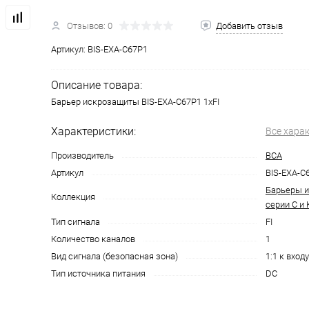
Отзывов: 0
Добавить отзыв
Артикул:
BIS-EXA-C67P1
Описание товара:
Барьер искрозащиты BIS-EXA-C67P1 1хFI
Характеристики:
Все хара
Производитель
ВСА
Артикул
BIS-EXA-C
Барьеры и
Коллекция
серии С и 
Тип сигнала
FI
Количество каналов
1
Вид сигнала (безопасная зона)
1:1 к входу
Тип источника питания
DC