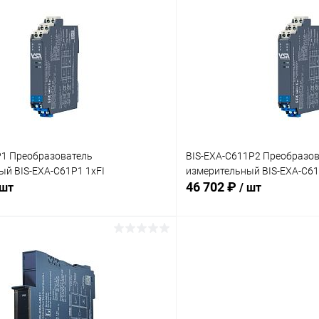
В корзину
В корз
 клик
Сравнение
Купить в 1 клик
ое
Под заказ
В избранное
P1 Преобразователь
BIS-EXA-C611P2 Преобразо
ый BIS-EXA-C61P1 1хFI
измерительный BIS-EXA-C61
46 702 ₽
 шт
/ шт
В корзину
В корз
 клик
Сравнение
Купить в 1 клик
ое
Под заказ
В избранное