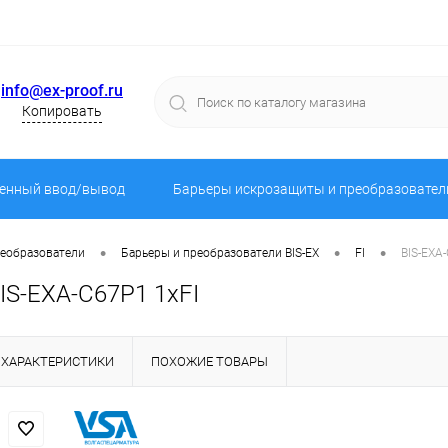
info@ex-proof.ru
Копировать
енный ввод/вывод
Барьеры искрозащиты и преобразовател
•
•
•
реобразователи
Барьеры и преобразователи BIS-EX
FI
BIS-EXA
IS-EXA-C67P1 1хFI
ХАРАКТЕРИСТИКИ
ПОХОЖИЕ ТОВАРЫ