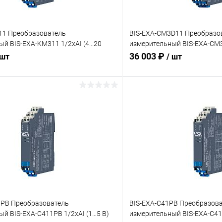
11 Преобразователь
BIS-EXA-CM3D11 Преобразо
й BIS-EXA-KM311 1/2хAI (4...20
измерительный BIS-EXA-CM3D1
L3
HART
36 003 ₽
 шт
/ шт
В корзину
В корз
 клик
Сравнение
Купить в 1 клик
ое
В наличии
В избранное
1PB Преобразователь
BIS-EXA-C41PB Преобразов
й BIS-EXA-C411PB 1/2хAI (1…5 В)
измерительный BIS-EXA-C41P