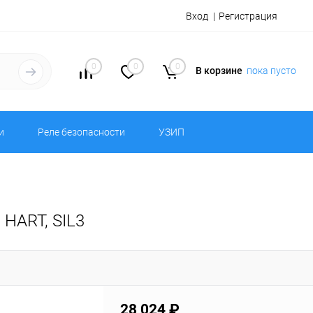
Вход
Регистрация
0
0
0
В корзине
пока пусто
и
Реле безопасности
УЗИП
 HART, SIL3
28 024 ₽