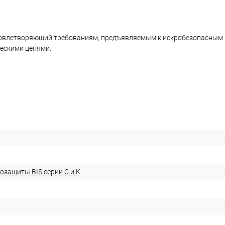
удовлетворяющий требованиям, предъявляемым к искробезопасным
ескими цепями.
озащиты BIS серии С и K