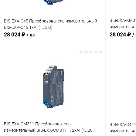
BIS-EXA-KM3
BIS-EXA-C45 Преобразователь измерительный
измерительны
BIS-EXA-C45 1хAI (1…5 В)
мА), HART, SI
28 024 ₽
28 024 ₽
/ шт
/
В корзину
Купить в 1 клик
Сравнение
Купить в 1
В избранное
Под заказ
В избранн
BIS-EXA-CM311 Преобразователь
BIS-EXA-C41
измерительный BIS-EXA-CM311 1/2хAI (4...20
измерительны