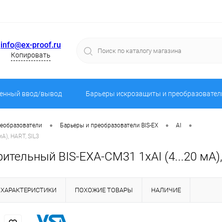
info@ex-proof.ru
Копировать
енный ввод/вывод
Барьеры искрозащиты и преобразовател
•
•
•
реобразователи
Барьеры и преобразователи BIS-EX
AI
А), HART, SIL3
тельный BIS-EXA-CM31 1хAI (4...20 мА),
ХАРАКТЕРИСТИКИ
ПОХОЖИЕ ТОВАРЫ
НАЛИЧИЕ