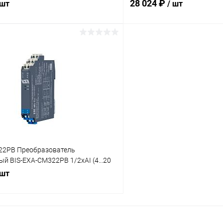
28 024 ₽
 шт
/ шт
В корзину
В корз
 клик
Сравнение
Купить в 1 клик
ое
Под заказ
В избранное
22PB Преобразователь
й BIS-EXA-CM322PB 1/2хAI (4...20
 шт
В корзину