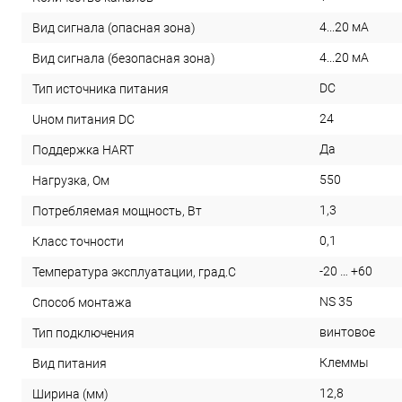
4...20 мА
Вид сигнала (опасная зона)
4...20 мА
Вид сигнала (безопасная зона)
DC
Тип источника питания
24
Uном питания DC
Да
Поддержка HART
550
Нагрузка, Ом
1,3
Потребляемая мощность, Вт
0,1
Класс точности
-20 … +60
Температура эксплуатации, град.С
NS 35
Способ монтажа
винтовое
Тип подключения
Клеммы
Вид питания
12,8
Ширина (мм)