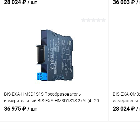
мА), HART, SIL3
28 024 ₽
36 003 ₽
/ шт
/
В корзину
Купить в 1 клик
Сравнение
Купить в 1
В избранное
В наличии
В избранн
BIS-EXA-HM3D1S1S Преобразователь
BIS-EXA-CM3
измерительный BIS-EXA-HM3D1S1S 2хAI (4...20
измерительны
мА), HART
мА)
36 975 ₽
28 024 ₽
/ шт
/
В корзину