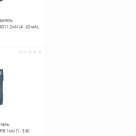
ватель
1 2хAI (4...20 мА),
ину
Сравнение
В наличии
атель
B 1хAI (1…5 В)