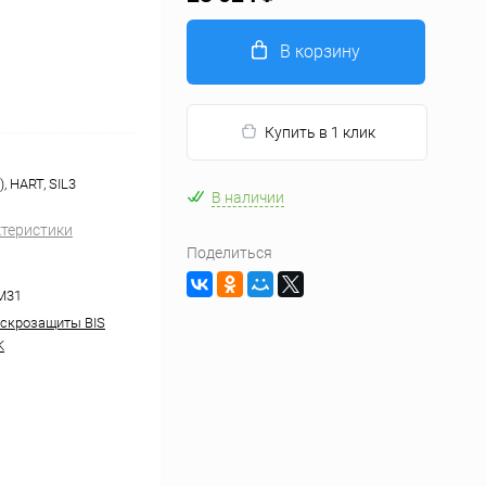
В корзину
Купить в 1 клик
, HART, SIL3
В наличии
ктеристики
Поделиться
M31
скрозащиты BIS
K