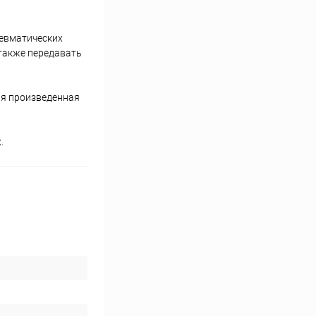
невматических
также передавать
ая произведенная
.