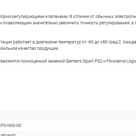
апорно-регулирующими клапанами. В отличии от обычных электроп
позволяющим значительно увеличить точность регулирования, а 
ации работает в диапазоне температур от -60 до +80 град.С. Кажд
абильное качество продукции.
вляются полноценной заменой Siemens Sipart PS2 и Flowserve Logix
KF0-N00-00
 SFV600