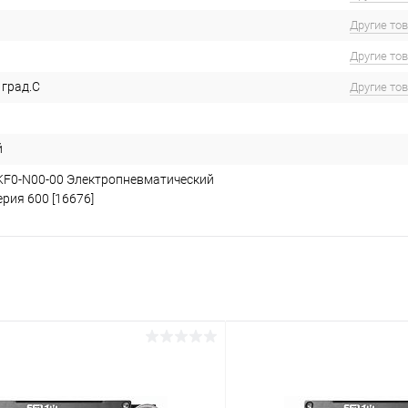
Другие то
Другие то
 град.С
Другие то
й
KF0-N00-00 Электропневматический
рия 600 [16676]