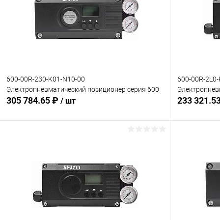
600-00R-230-K01-N10-00
600-00R-2L0-
Электропневматический позиционер серия 600
Электропнев
305 784.65 ₽
233 321.5
/ шт
В корзину
Купить в 1 клик
Сравнение
Купить в 1
В избранное
Под заказ
В избранн
Комплектация:
Комплектация
без доп. опций
без доп. опц