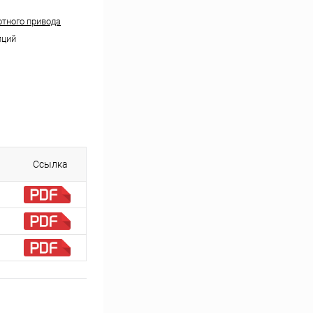
отного привода
пций
Ссылка