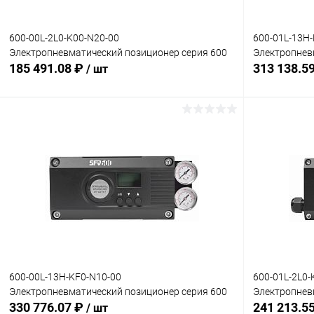
600-00L-2L0-K00-N20-00
600-01L-13H
Электропневматический позиционер серия 600
Электропнев
185 491.08 ₽
313 138.5
/ шт
В корзину
Купить в 1 клик
Сравнение
Купить в 1
В избранное
Под заказ
В избранн
Комплектация:
Комплектация
без доп. опций
без доп. опц
600-00L-13H-KF0-N10-00
600-01L-2L0-
Электропневматический позиционер серия 600
Электропнев
330 776.07 ₽
241 213.5
/ шт