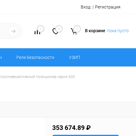
Вход
Регистрация
0
0
0
В корзине
пока пусто
и
Реле безопасности
УЗИП
ктропневматический позиционер серия 600
353 674.89 ₽