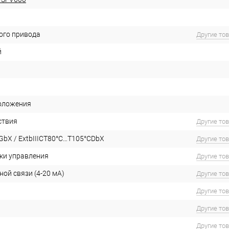
ого привода
Другие то
й
оложения
ствия
Другие то
GbX / ExtbIIICT80°C…T105°CDbX
Другие то
ки управления
Другие то
ой связи (4-20 мА)
Другие то
Другие то
Другие то
Другие то