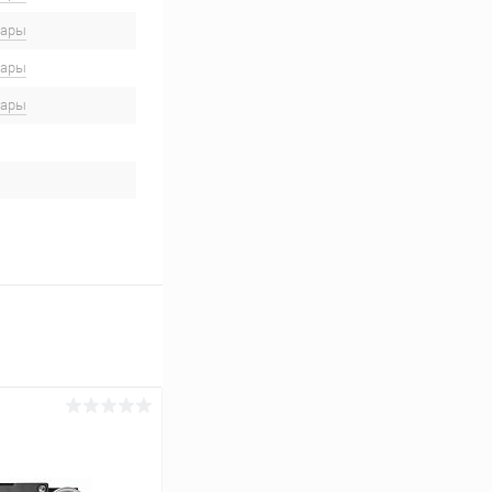
вары
вары
вары