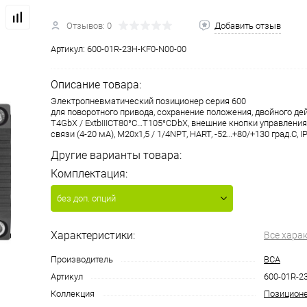
Отзывов: 0
Добавить отзыв
Артикул:
600-01R-23H-KF0-N00-00
Описание товара:
Электропневматический позиционер серия 600
для поворотного привода, сохранение положения, двойного дей
T4GbX / ExtbIIICT80°C…T105°CDbX, внешние кнопки управления
связи (4-20 мА), M20x1,5 / 1/4NPT, HART, -52…+80/+130 град.С, I
Другие варианты товара:
Комплектация:
без доп. опций
Характеристики:
Все хара
Производитель
ВСА
Артикул
600-01R-2
Коллекция
Позицион