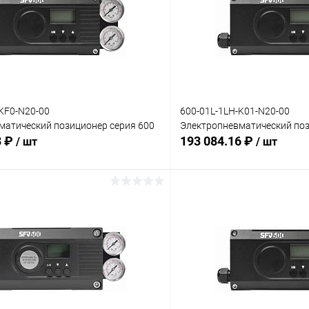
KF0-N20-00
600-01L-1LH-K01-N20-00
матический позиционер серия 600
Электропневматический поз
3 ₽
193 084.16 ₽
/ шт
/ шт
В корзину
В корз
 клик
Сравнение
Купить в 1 клик
ое
Под заказ
В избранное
:
Комплектация:
ий
без доп. опций