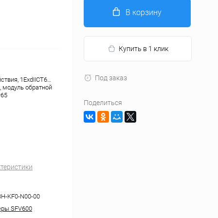
В корзину
Купить в 1 клик
Под заказ
ствия, 1ExdIICT6…
, модуль обратной
P65
Поделиться
ктеристики
3H-KF0-N00-00
еры SFV600