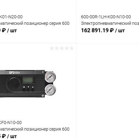
-K01-N20-00
600-00R-1LH-K00-N10-00
матический позиционер серия 600
Электропневматический поз
9 ₽
162 891.19 ₽
/ шт
/ шт
В корзину
В корз
 клик
Сравнение
Купить в 1 клик
ое
Под заказ
В избранное
:
Комплектация:
ий
без доп. опций
KF0-N10-00
матический позиционер серия 600
5 ₽
/ шт