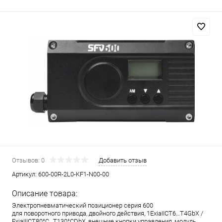
Отзывов: 0
Добавить отзыв
Артикул:
600-00R-2L0-KF1-N00-00
Описание товара:
Электропневматический позиционер серия 600
для поворотного привода, двойного действия, 1ExiaIICT6…T4GbX /
ExiaIIICT80°C…T130°CDbX, внешние кнопки управления, модуль