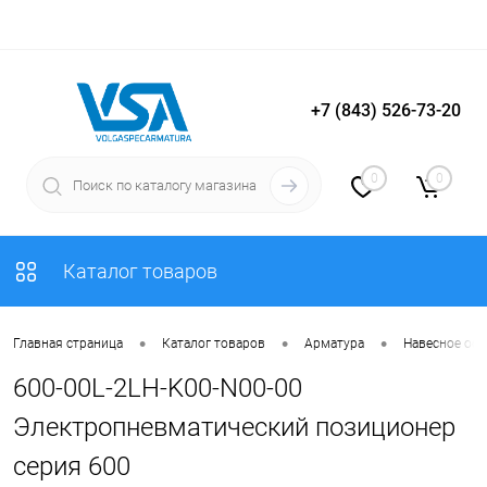
+7 (843) 526-73-20
Вход
Регистрация
0
0
Каталог товаров
•
•
•
Главная страница
Каталог товаров
Арматура
Навесное об
600-00L-2LH-K00-N00-00
Электропневматический позиционер
серия 600