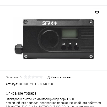
Отзывов: 0
Добавить отзыв
Артикул:
600-00L-2LH-K00-N00-00
Описание товара:
Электропневматический позиционер серия 600
для линейного привода, безопасное положение, двойного действия,
1ExiaIICT6…T4GbX / ExiaIIICT80°C…T130°CDbX, внешние кнопки