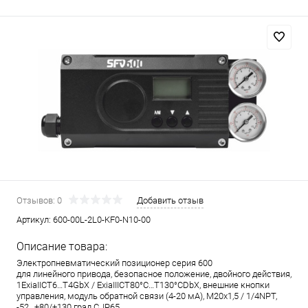
Отзывов: 0
Добавить отзыв
Артикул:
600-00L-2L0-KF0-N10-00
Описание товара:
Электропневматический позиционер серия 600
для линейного привода, безопасное положение, двойного действия,
1ExiaIICT6…T4GbX / ExiaIIICT80°C…T130°CDbX, внешние кнопки
управления, модуль обратной связи (4-20 мА), M20x1,5 / 1/4NPT,
-52…+80/+130 град.С, IP65