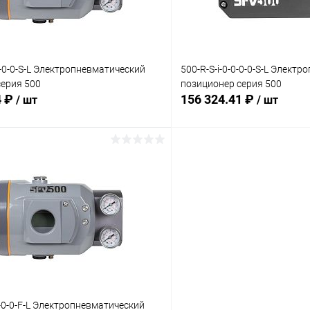
:
Комплектация:
ий
без доп. опций
1-0-0-S-L Электропневматический
500-R-S-i-0-0-0-0-S-L Элект
серия 500
позиционер серия 500
4 ₽
156 324.41 ₽
/ шт
/ шт
В корзину
В корз
 клик
Сравнение
Купить в 1 клик
ое
Под заказ
В избранное
:
Комплектация:
ий
без доп. опций
1-0-0-F-L Электропневматический