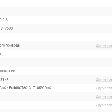
0-0-S-L
 SFV500
ого привода
Другие то
й
оложение
ствия
Другие то
GbX / ExtbIIICT80°C…T105°CDbX
Другие то
Другие то
Другие то