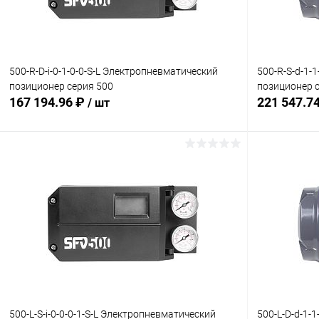
Комплектация:
Комплектация
без доп. опций
без доп. опц
500-R-D-i-0-1-0-0-S-L Электропневматический
500-R-S-d-1-
позиционер серия 500
позиционер 
167 194.96 ₽
221 547.7
/ шт
В корзину
Купить в 1 клик
Сравнение
Купить в 1
В избранное
Под заказ
В избранн
Комплектация:
Комплектация
без доп. опций
без доп. опц
500-L-S-i-0-0-0-1-S-L Электропневматический
500-L-D-d-1-