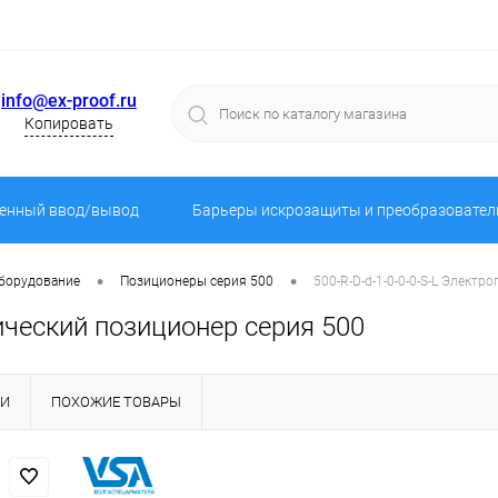
info@ex-proof.ru
Копировать
енный ввод/вывод
Барьеры искрозащиты и преобразовател
•
•
оборудование
Позиционеры серия 500
500-R-D-d-1-0-0-0-S-L Элект
ический позиционер серия 500
КИ
ПОХОЖИЕ ТОВАРЫ