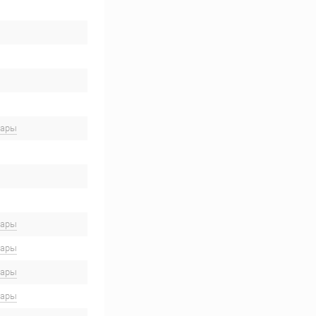
вары
вары
вары
вары
вары