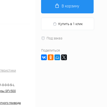
В корзину
Купить в 1 клик
Под заказ
Поделиться
ктеристики
1-0-0-0-S-L
еры SFV500
отного привода