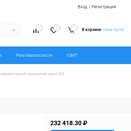
Вход
Регистрация
0
0
0
В корзине
пока пусто
и
Реле безопасности
УЗИП
ропневматический позиционер серия 500
232 418.30 ₽