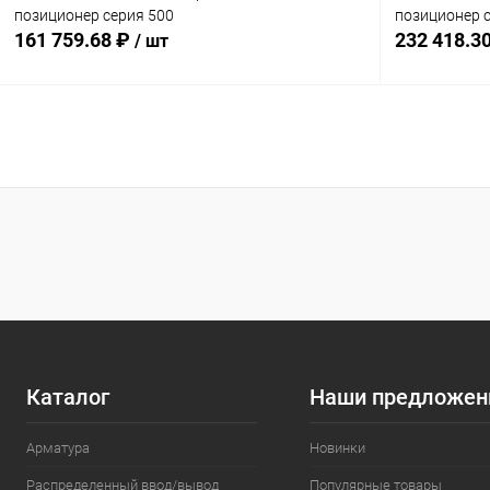
позиционер серия 500
позиционер 
161 759.68 ₽
232 418.3
/ шт
В корзину
Купить в 1 клик
Сравнение
Купить в 1
В избранное
Под заказ
В избранн
Комплектация:
Комплектация
без доп. опций
без доп. опц
Каталог
Наши предложен
Арматура
Новинки
Распределенный ввод/вывод
Популярные товары