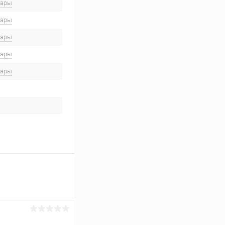
вары
вары
вары
вары
вары