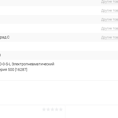
Другие то
Другие то
Другие то
Другие то
град.С
Другие то
й
-0-0-S-L Электропневматический
рия 500 [16287]