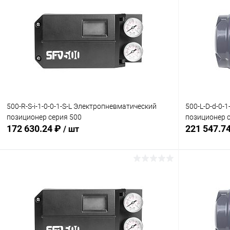
500-R-S-i-1-0-0-1-S-L Электропневматический
500-L-D-d-0-
позиционер серия 500
позиционер 
172 630.24 ₽
221 547.7
/ шт
В корзину
Купить в 1 клик
Сравнение
Купить в 1
В избранное
Под заказ
В избранн