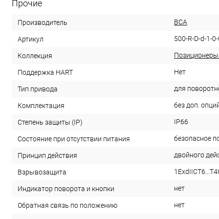
Прочие
ВСА
Производитель
500-R-D-d-1-0-
Артикул
Позиционеры
Коллекция
Нет
Поддержка HART
для поворотн
Тип привода
без доп. опци
Комплектация
IP66
Степень защиты (IP)
безопасное п
Состояние при отсутствии питания
двойного дей
Принцип действия
1ExdIICT6…T4
Взрывозащита
нет
Индикатор поворота и кнопки
нет
Обратная связь по положению