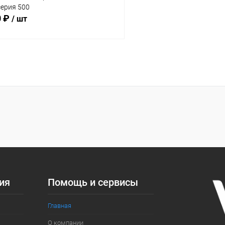
серия 500
0 ₽
/ шт
В корзину
 клик
Сравнение
ое
Под заказ
:
ий
ия
Помощь и сервисы
Главная
О компании