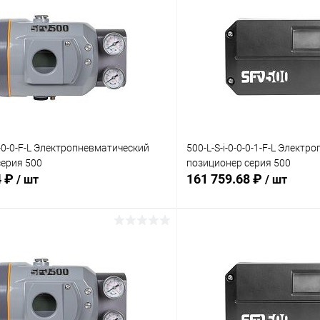
1-0-0-F-L Электропневматический
500-L-S-i-0-0-0-1-F-L Элект
серия 500
позиционер серия 500
4 ₽
161 759.68 ₽
/ шт
/ шт
В корзину
В корз
 клик
Сравнение
Купить в 1 клик
ое
Под заказ
В избранное