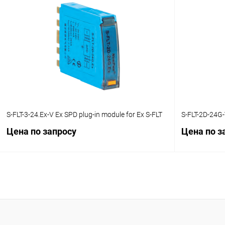
Запросить цену
Купить в 1 клик
Сравнение
Купить в 1
В избранное
Под заказ
В избранн
S-FLT-3-24.Ex-V Ex SPD plug-in module for Ex S-FLT
S-FLT-2D-24G-
Цена по запросу
Цена по з
Запросить цену
Купить в 1 клик
Сравнение
Купить в 1