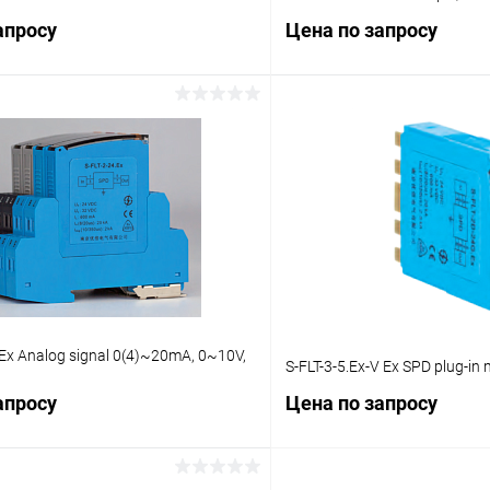
апросу
Цена по запросу
Запросить цену
Запросит
 клик
Сравнение
Купить в 1 клик
ое
Под заказ
В избранное
Ex Analog signal 0(4)~20mA, 0~10V,
S-FLT-3-5.Ex-V Ex SPD plug-in 
апросу
Цена по запросу