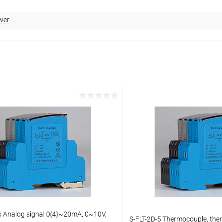
wer
x Analog signal 0(4)~20mA, 0~10V,
S-FLT-2D-5 Thermocouple, therm