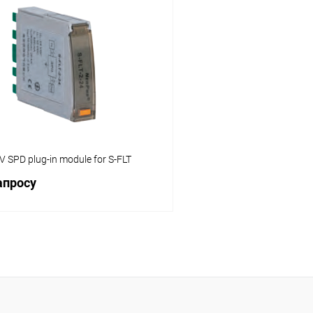
Запросить цену
Запросит
 клик
Сравнение
Купить в 1 клик
ое
Под заказ
В избранное
V SPD plug-in module for S-FLT
апросу
Запросить цену
 клик
Сравнение