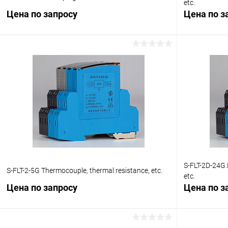
etc.
Цена по запросу
Цена по з
Запросить цену
Купить в 1 клик
Сравнение
Купить в 1
В избранное
Под заказ
В избранн
S-FLT-2D-24G.
S-FLT-2-5G Thermocouple, thermal resistance, etc.
etc.
Цена по запросу
Цена по з