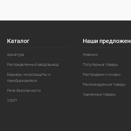
В избранное
Под заказ
В избранн
Каталог
Наши предложен
Арматура
Новинки
Распределенный ввод/вывод
Популярные товары
Барьеры искрозащиты и
Распродажи и скидки
преобразователи
Рекомендуемые товары
Реле безопасности
Уцененные товары
УЗИП