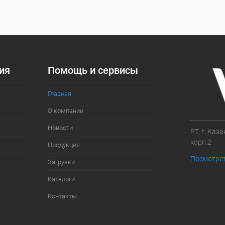
ое
Под заказ
ия
Помощь и сервисы
Главная
О компании
Новости
РТ, г. Каз
корп.2
Продукция
Посмотрет
Загрузки
Каталоги
Контакты