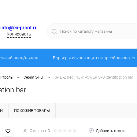
info@ex-proof.ru
Копировать
енный ввод/вывод
Барьеры искрозащиты и преобразовател
•
•
онтроль
Серия S-FLT
S-FLT-Z (red) NEW POWER SPD Identification bar
tion bar
КИ
ПОХОЖИЕ ТОВАРЫ
Отзывов: 0
Добавить отзыв