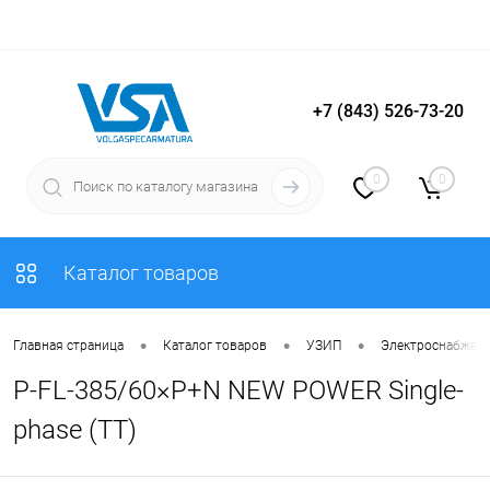
+7 (843) 526-73-20
Вход
Регистрация
0
0
Каталог товаров
•
•
•
Главная страница
Каталог товаров
УЗИП
Электроснабжен
P-FL-385/60×P+N NEW POWER Single-
phase (TT)