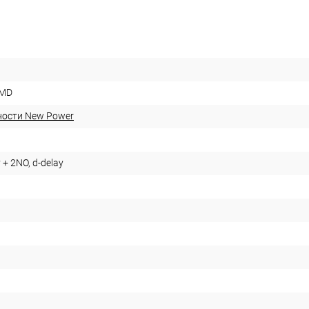
YMD
ности New Power
 + 2NO, d-delay