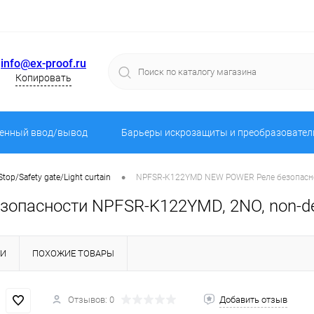
info@ex-proof.ru
Копировать
енный ввод/вывод
Барьеры искрозащиты и преобразовател
•
Stop/Safety gate/Light curtain
NPFSR-K122YMD NEW POWER Реле безопасности
сности NPFSR-K122YMD, 2NO, non-delay 
КИ
ПОХОЖИЕ ТОВАРЫ
Отзывов: 0
Добавить отзыв