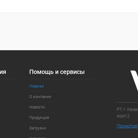
Запросить цену
 клик
Сравнение
ое
Под заказ
ия
Помощь и сервисы
Главная
О компании
Новости
РТ, г. Каз
корп.2
Продукция
Посмотрет
Загрузки