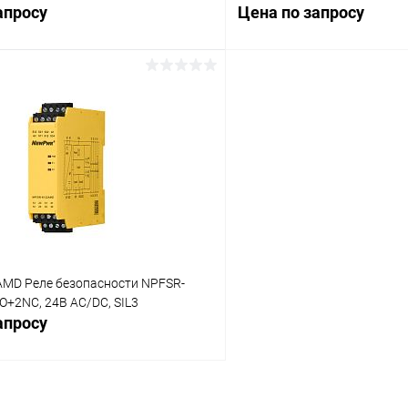
апросу
Цена по запросу
Запросить цену
Запросит
 клик
Сравнение
Купить в 1 клик
ое
Под заказ
В избранное
MD Реле безопасности NPFSR-
+2NC, 24В AC/DC, SIL3
апросу