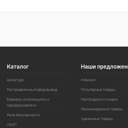
Запросить цену
Купить в 1 клик
Сравнение
Купить в 1
В избранное
Под заказ
В избранн
Каталог
Наши предложен
Арматура
Новинки
Распределенный ввод/вывод
Популярные товары
Барьеры искрозащиты и
Распродажи и скидки
преобразователи
Рекомендуемые товары
Реле безопасности
Уцененные товары
УЗИП