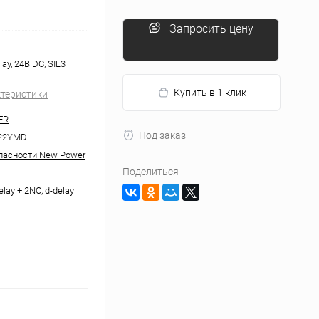
Запросить цену
ay, 24В DC, SIL3
Купить в 1 клик
ктеристики
ER
Под заказ
22YMD
пасности New Power
Поделиться
elay + 2NO, d-delay