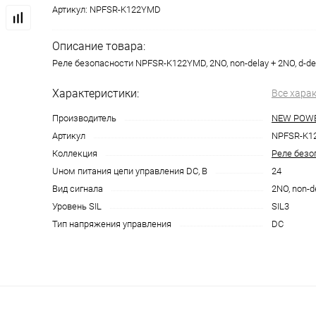
Артикул:
NPFSR-K122YMD
Описание товара:
Реле безопасности NPFSR-K122YMD, 2NO, non-delay + 2NO, d-del
Характеристики:
Все хара
Производитель
NEW POW
Артикул
NPFSR-K1
Коллекция
Реле безо
Uном питания цепи управления DC, В
24
Вид сигнала
2NO, non-d
Уровень SIL
SIL3
Тип напряжения управления
DC