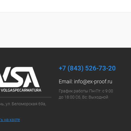
+7 (843) 526-73-20
Email:
info@ex-proof.ru
График работы Пн-Пт: с 9:00
до 18:00 Сб, Вс: Выходной
ань, ул. Беломорская 69а,
ь на карте