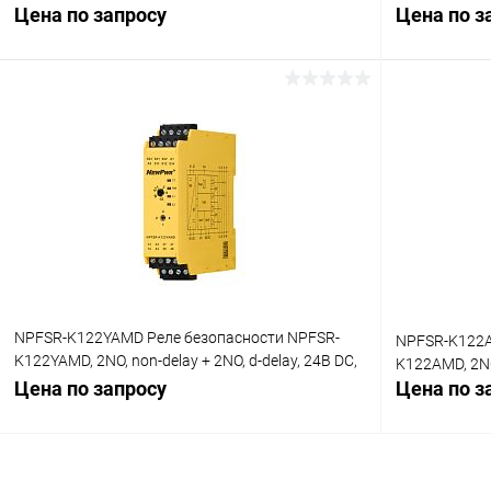
Цена по запросу
Цена по з
Запросить цену
Купить в 1 клик
Сравнение
Купить в 1
В избранное
Под заказ
В избранн
NPFSR-K122YAMD Реле безопасности NPFSR-
NPFSR-K122A
K122YAMD, 2NO, non-delay + 2NO, d-delay, 24В DC,
K122AMD, 2NO
SIL3
Цена по запросу
Цена по з