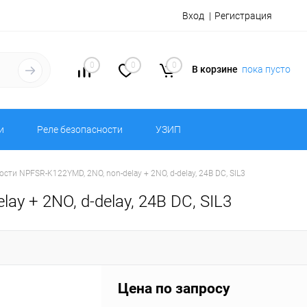
Вход
Регистрация
0
0
0
В корзине
пока пусто
и
Реле безопасности
УЗИП
 NPFSR-K122YMD, 2NO, non-delay + 2NO, d-delay, 24В DC, SIL3
+ 2NO, d-delay, 24В DC, SIL3
Цена по запросу