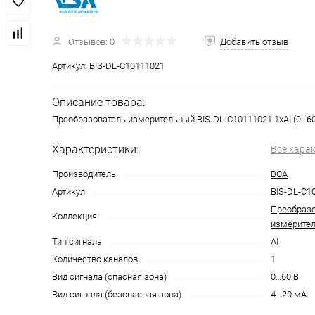
Отзывов: 0
Добавить отзыв
Артикул:
BIS-DL-C10111021
Описание товара:
Преобразователь измерительный BIS-DL-C10111021 1хAI (0…60
Характеристики:
Все хара
Производитель
ВСА
Артикул
BIS-DL-C1
Преобразо
Коллекция
измерител
Тип сигнала
AI
Количество каналов
1
Вид сигнала (опасная зона)
0…60 В
Вид сигнала (безопасная зона)
4...20 мА