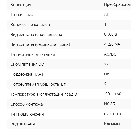
Преобразоват
Коллекция
AI
Тип сигнала
1
Количество каналов
0…60 В
Вид сигнала (опасная зона)
4...20 мА
Вид сигнала (безопасная зона)
AC/DC
Тип источника питания
220
Uном питания DC
Нет
Поддержка HART
2
Потребляемая мощность, Вт
-20 … +60
Температура эксплуатации, град.С
NS 35
Способ монтажа
винтовое
Тип подключения
Клеммы
Вид питания