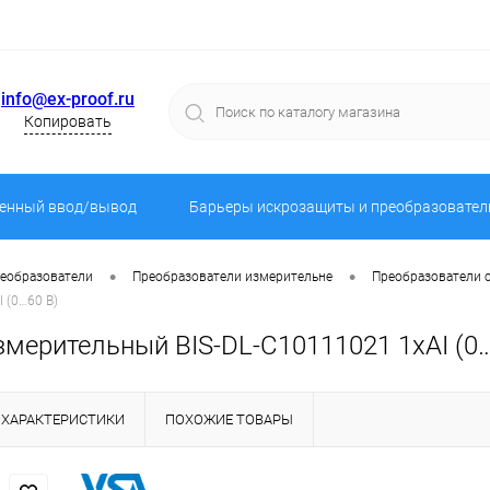
info@ex-proof.ru
Копировать
енный ввод/вывод
Барьеры искрозащиты и преобразовател
•
•
реобразователи
Преобразователи измерительне
Преобразователи 
 (0…60 В)
мерительный BIS-DL-C10111021 1хAI (0…
ХАРАКТЕРИСТИКИ
ПОХОЖИЕ ТОВАРЫ