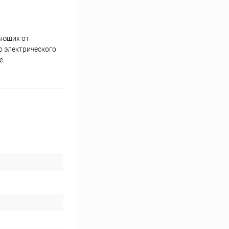
ающих от
о электрического
е.