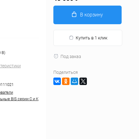
В корзину
Купить в 1 клик
 В)
Под заказ
ктеристики
Поделиться
0111021
ватели
ьные BIS серии С и K