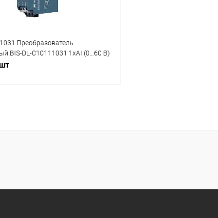
11031 Преобразователь
й BIS-DL-C10111031 1хAI (0…60 В)
 шт
В корзину
 клик
Сравнение
ое
Под заказ