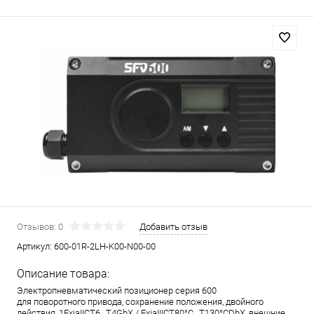
Отзывов: 0
Добавить отзыв
Артикул:
600-01R-2LH-K00-N00-00
Описание товара:
Электропневматический позиционер серия 600
для поворотного привода, сохранение положения, двойного
действия, 1ExiaIICT6…T4GbX / ExiaIIICT80°C…T130°CDbX, внешние