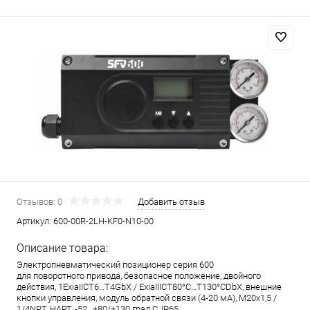
Отзывов: 0
Добавить отзыв
Артикул:
600-00R-2LH-KF0-N10-00
Описание товара:
Электропневматический позиционер серия 600
для поворотного привода, безопасное положение, двойного
действия, 1ExiaIICT6…T4GbX / ExiaIIICT80°C…T130°CDbX, внешние
кнопки управления, модуль обратной связи (4-20 мА), M20x1,5 /
1/4NPT, HART, -52…+80/+130 град.С, IP65