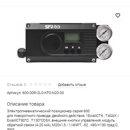
Отзывов: 0
Добавить отзыв
Артикул:
600-00R-2L0-KF0-N20-00
Описание товара:
Электропневматический позиционер серия 600
для поворотного привода, двойного действия, 1ExiaIICT6…T4GbX /
ExiaIIICT80°C…T130°CDbX, внешние кнопки управления, модуль
обратной связи (4-20 мА), M20x1,5 / 1/4NPT, -52…+80/+130 град.С,
IP65