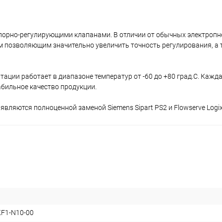
апорно-регулирующими клапанами. В отличии от обычных электроп
позволяющим значительно увеличить точность регулирования, а 
ации работает в диапазоне температур от -60 до +80 град.С. Кажд
абильное качество продукции.
вляются полноценной заменой Siemens Sipart PS2 и Flowserve Logix
KF1-N10-00