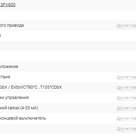
 SFV600
ого привода
Другие то
й
оложение
ствия
Другие то
GbX / ExtbIIICT80°C…T105°CDbX
Другие то
ки управления
Другие то
ой связи (4-20 мА)
Другие то
концевой выключатель
Другие то
Другие то