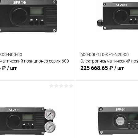
K00-N00-00
600-00L-1L0-KF1-N20-00
матический позиционер серия 600
Электропневматический поз
6 ₽
225 668.65 ₽
/ шт
/ шт
В корзину
В корз
 клик
Сравнение
Купить в 1 клик
ое
Под заказ
В избранное
:
Комплектация: