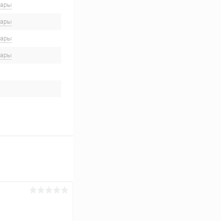
вары
вары
вары
вары