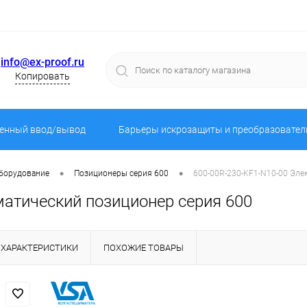
info@ex-proof.ru
Копировать
енный ввод/вывод
Барьеры искрозащиты и преобразовател
•
•
оборудование
Позиционеры серия 600
600-00R-230-KF1-N10-00 Эле
матический позиционер серия 600
ХАРАКТЕРИСТИКИ
ПОХОЖИЕ ТОВАРЫ