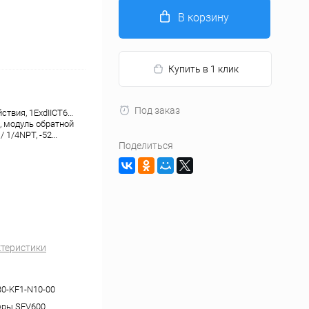
В корзину
Купить в 1 клик
Под заказ
ствия, 1ExdIICT6…
, модуль обратной
/ 1/4NPT, -52…
Поделиться
ктеристики
30-KF1-N10-00
еры SFV600