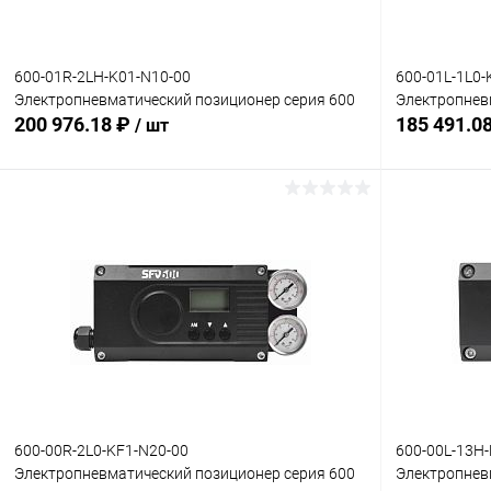
без доп. опций
без доп. опц
600-01R-2LH-K01-N10-00
600-01L-1L0-
Электропневматический позиционер серия 600
Электропнев
200 976.18 ₽
185 491.0
/ шт
В корзину
Купить в 1 клик
Сравнение
Купить в 1
В избранное
Под заказ
В избранн
Комплектация:
Комплектация
без доп. опций
без доп. опц
600-00R-2L0-KF1-N20-00
600-00L-13H
Электропневматический позиционер серия 600
Электропнев