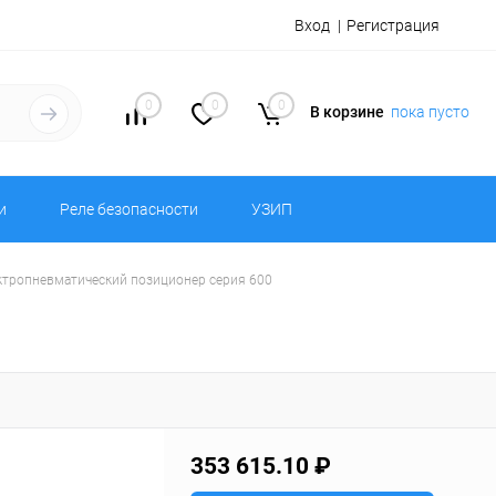
Вход
Регистрация
0
0
0
В корзине
пока пусто
и
Реле безопасности
УЗИП
ктропневматический позиционер серия 600
353 615.10 ₽