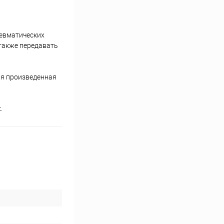
невматических
также передавать
ая произведенная
.