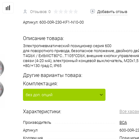
Отзывов: 0
Добавить отзыв
Артикул:
600-00R-230-KF1-N10-00
Описание товара:
Электропневматический позиционер серия 600
для поворотного привода, безопасное положение, двойного дей
T4GbX / ExtbIIICT80°C…T105°CDbX, внешние кнопки управления
связи (4-20 мА), электронный концевой выключатель, M20x1,5 
+80/+130 град.С, IP65
Другие варианты товара:
Комплектация:
без доп. опций
Характеристики:
Все хара
Производитель
ВСА
Артикул
600-00R-2
Коллекция
Позицион