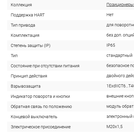
Позиционеры
Коллекция
Нет
Поддержка HART
для поворотн
Тип привода
без доп. опци
Комплектация
IP65
Степень защиты (IP)
стандартный
Тип
безопасное п
Состояние при отсутствии питания
двойного дей
Принцип действия
1ExdIICT6…T4
Взрывозащита
внешние кноп
Индикатор поворота и кнопки
модуль обратн
Обратная связь по положению
электронный 
Концевой выключатель
M20x1,5
Электрическое присоединение