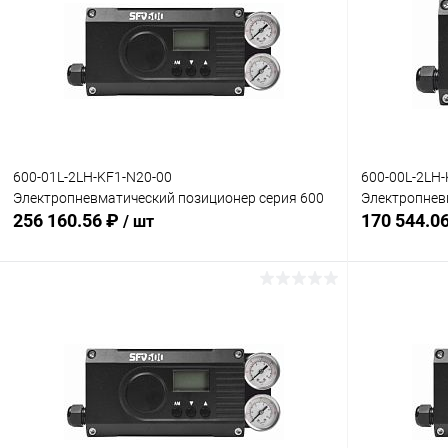
600-01L-2LH-KF1-N20-00
600-00L-2LH-
Электропневматический позиционер серия 600
Электропнев
256 160.56 ₽
170 544.0
/ шт
В корзину
Купить в 1 клик
Сравнение
Купить в 1
В избранное
Под заказ
В избранн
Комплектация:
Комплектация