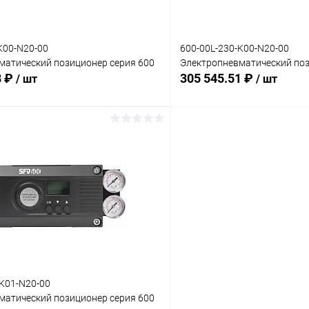
ий
без доп. опций
K00-N20-00
600-00L-230-K00-N20-00
матический позиционер серия 600
Электропневматический поз
8 ₽
305 545.51 ₽
/ шт
/ шт
В корзину
В корз
 клик
Сравнение
Купить в 1 клик
ое
Под заказ
В избранное
:
Комплектация:
ий
без доп. опций
-K01-N20-00
матический позиционер серия 600