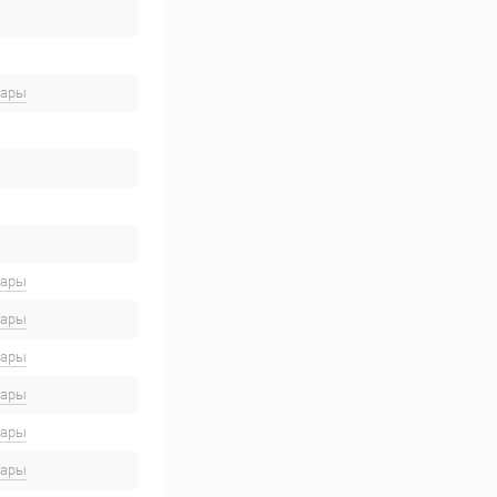
вары
вары
вары
вары
вары
вары
вары