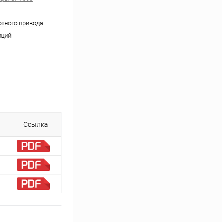
отного привода
пций
Ссылка