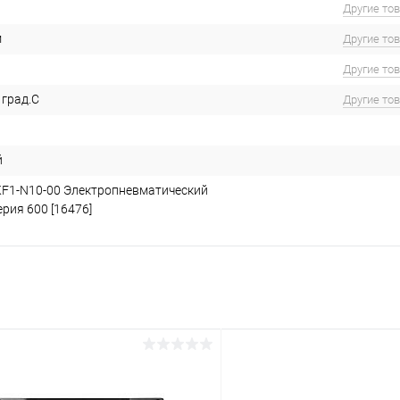
Другие то
м
Другие то
Другие то
 град.С
Другие то
й
KF1-N10-00 Электропневматический
рия 600 [16476]