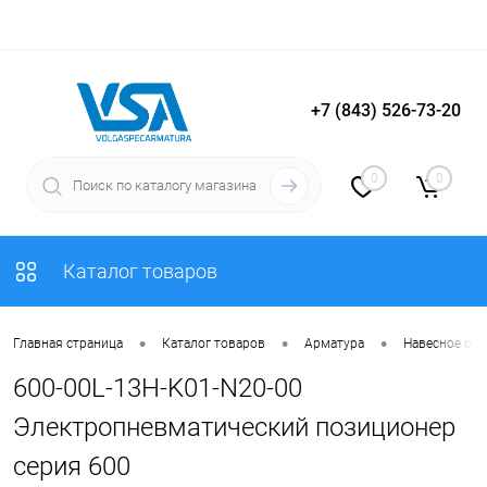
+7 (843) 526-73-20
Вход
Регистрация
0
0
Каталог товаров
•
•
•
Главная страница
Каталог товаров
Арматура
Навесное об
600-00L-13H-K01-N20-00
Электропневматический позиционер
серия 600