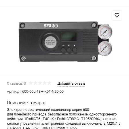
Отзывов: 0
Добавить отзыв
Артикул:
600-00L-13H-K01-N20-00
Описание товара:
Электропневматический позиционер серия 600
для линейного привода, безопасное положение, одностороннего
действия, 1ExdIICT6…T4GbX / ExtbIIICT80°C…T105°CDbX, внешние
кнопки управления, электронный концевой выключатель, M20x1,5
/ 1/4NPT, HART, -52…+80/+130 град.С, IP65