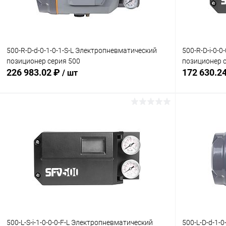
Комплектация:
Комплектация
без доп. опций
без доп. опц
500-R-D-d-0-1-0-1-S-L Электропневматический
500-R-D-i-0-
позиционер серия 500
позиционер 
226 983.02 ₽
172 630.2
/ шт
В корзину
Купить в 1 клик
Сравнение
Купить в 1
В избранное
Под заказ
В избранн
Комплектация:
Комплектация
без доп. опций
без доп. опц
500-L-S-i-1-0-0-0-F-L Электропневматический
500-L-D-d-1-