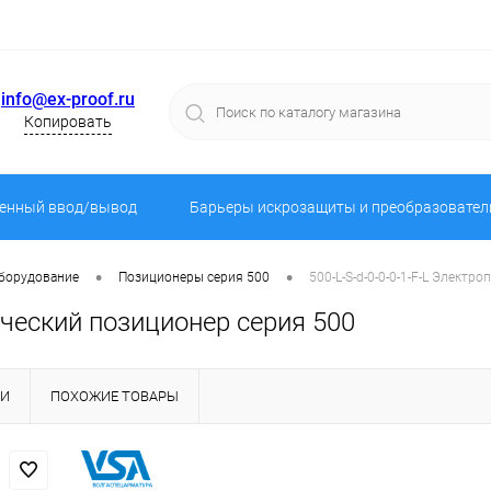
info@ex-proof.ru
Копировать
енный ввод/вывод
Барьеры искрозащиты и преобразовател
•
•
оборудование
Позиционеры серия 500
500-L-S-d-0-0-0-1-F-L Элект
ический позиционер серия 500
КИ
ПОХОЖИЕ ТОВАРЫ