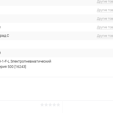
Другие то
Другие то
Другие то
м
Другие то
град.С
Другие то
й
-0-1-F-L Электропневматический
рия 500 [16243]