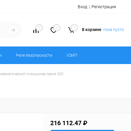
Вход
Регистрация
0
0
0
В корзине
пока пусто
и
Реле безопасности
УЗИП
ропневматический позиционер серия 500
216 112.47 ₽