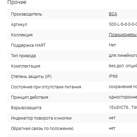
Прочие
ВСА
Производитель
500-L-S-d-0-0-
Артикул
Позиционеры
Коллекция
Нет
Поддержка HART
для линейног
Тип привода
без доп. опци
Комплектация
IP66
Степень защиты (IP)
сохранение п
Состояние при отсутствии питания
односторонне
Принцип действия
1ExdIICT6…T4
Взрывозащита
нет
Индикатор поворота и кнопки
нет
Обратная связь по положению