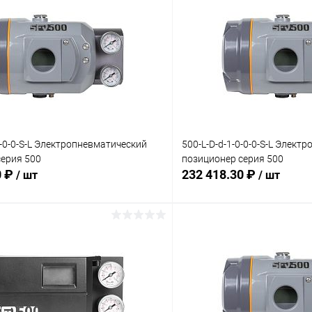
0-0-0-S-L Электропневматический
500-L-D-d-1-0-0-0-S-L Элект
серия 500
позиционер серия 500
0 ₽
232 418.30 ₽
/ шт
/ шт
В корзину
В корз
 клик
Сравнение
Купить в 1 клик
ое
Под заказ
В избранное