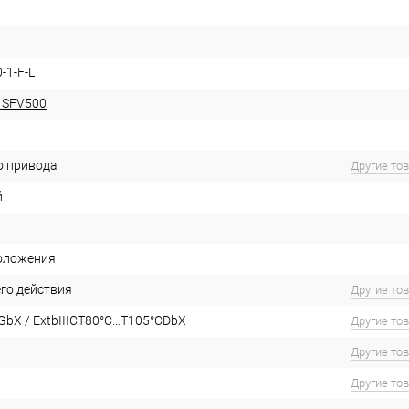
0-1-F-L
 SFV500
о привода
Другие то
й
оложения
го действия
Другие то
GbX / ExtbIIICT80°C…T105°CDbX
Другие то
Другие то
Другие то