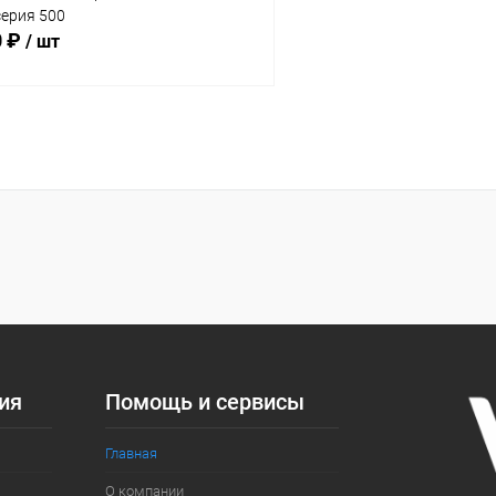
серия 500
0 ₽
/ шт
В корзину
 клик
Сравнение
ое
Под заказ
:
ий
ия
Помощь и сервисы
Главная
О компании