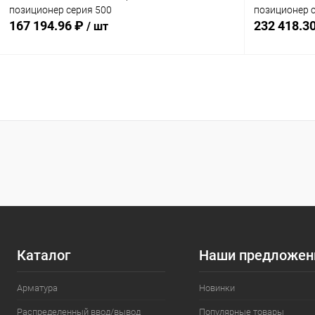
позиционер серия 500
позиционер 
167 194.96 ₽
232 418.3
/ шт
В корзину
Купить в 1 клик
Сравнение
Купить в 1
В избранное
Под заказ
В избранн
Комплектация:
Комплектация
без доп. опций
без доп. опц
Каталог
Наши предложен
Арматура
Новинки
Распределенный ввод/вывод
Популярные товары