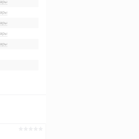
вары
вары
вары
вары
вары