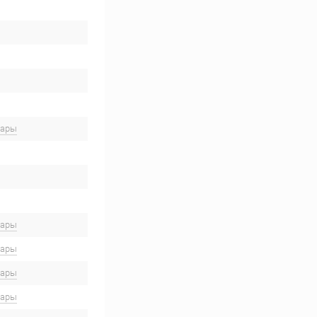
вары
вары
вары
вары
вары