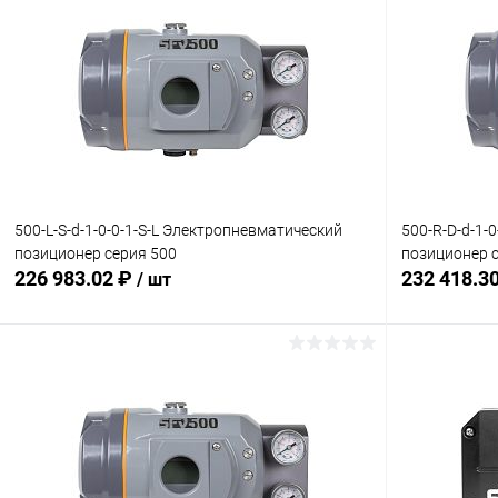
500-L-S-d-1-0-0-1-S-L Электропневматический
500-R-D-d-1-
позиционер серия 500
позиционер 
226 983.02 ₽
232 418.3
/ шт
В корзину
Купить в 1 клик
Сравнение
Купить в 1
В избранное
Под заказ
В избранн