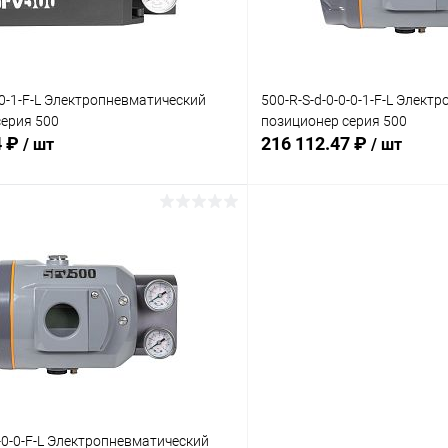
:
Комплектация:
ий
без доп. опций
0-0-1-F-L Электропневматический
500-R-S-d-0-0-0-1-F-L Элект
серия 500
позиционер серия 500
4 ₽
216 112.47 ₽
/ шт
/ шт
В корзину
В корз
 клик
Сравнение
Купить в 1 клик
ое
Под заказ
В избранное
:
Комплектация:
ий
без доп. опций
0-0-0-F-L Электропневматический