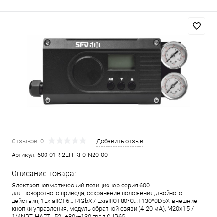
Отзывов: 0
Добавить отзыв
Артикул:
600-01R-2LH-KF0-N20-00
Описание товара:
Электропневматический позиционер серия 600
для поворотного привода, сохранение положения, двойного
действия, 1ExiaIICT6…T4GbX / ExiaIIICT80°C…T130°CDbX, внешние
кнопки управления, модуль обратной связи (4-20 мА), M20x1,5 /
1/4NPT, HART, -52…+80/+130 град.С, IP65