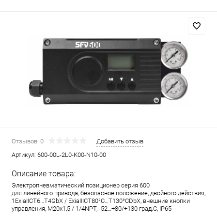
Отзывов: 0
Добавить отзыв
Артикул:
600-00L-2L0-K00-N10-00
Описание товара:
Электропневматический позиционер серия 600
для линейного привода, безопасное положение, двойного действия,
1ExiaIICT6…T4GbX / ExiaIIICT80°C…T130°CDbX, внешние кнопки
управления, M20x1,5 / 1/4NPT, -52…+80/+130 град.С, IP65